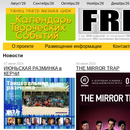
Август'26
Сентябрь'26
Октябрь'26
Ноябрь'26
Декабрь'26
У нас
4040 событий
, их посмотрели
705
Добавлено
2961 положение фестиваля
О проекте
Размещение информации
Контак
Новости
07 июня 2015
04 июня 2015
ИЮНЬСКАЯ РАЗМИНКА в
THE MIRROR TRAP
КЕРЧИ