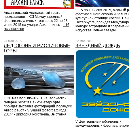
С 15 по 19 июня 2015, в самый 
Архангельский молодежный театр
фестивального сезона и белых н
представляет: XXI Международный
культурной столице России, Сан
фестиваль уличных театров с 22 по 28
Петербурге, пройдет Междуна
июня 2015 на улицах Архангельска.
- 16
конкурс эстрадного и современн
коллективов
искусства
Только звезды
24 мая 2015
22 мая 2015
ЛЕД, ОГОНЬ И РИОЛИТОВЫЕ
ЗВЕЗДНЫЙ ДОЖДЬ
ГОРЫ
С 26 мая по 5 июня 2015 в Творческой
галерее "Arte" в Санкт-Петербурге
пройдет выставка фотографий Исландии.
Автор работ - "Лучший фотограф года,
2014" - Виктория Роготнева.
Выставка
V Центральный юбилейный
международный фестиваль-кон