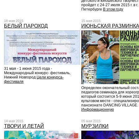
детского и юношеского творчест
пройдет с 24-27 июля 2015 г. в г.
Петербурге
В этом году
18 мая 2015
15 мая 2015
БЕЛЫЙ ПАРОХОД
ИЮНЬСКАЯ РАЗМИНК
31 мая - 1 июня 2015 года -
Международный конкурс- фестиваль,
Нижний Новгород
Цели конкурса-
фестиваля
Определен окончательный сост
педагогов семинара для хореог
который состоится 5-9 июня 201
культовом месте - специализир
пансионате DANCING VILLAGE.
Информационную
14 мая 2015
05 мая 2015
ТВОРИ И ЛЕТАЙ
МУРЗИЛКИ