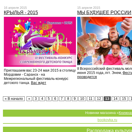
16 апреля 2015
15 апреля 2015
КРЫЛЬЯ - 2015
МЫ БУДУЩЕЕ РОССИИ
II Всероссийский фестиваль мол
Приглашаем вас 23-24 мая 2015 в столицу
июня 2015 года,.пгт. Энем,
Фест
Мордовии - Саранск - на
проводится
Межрегиональный фестиваль-конкурс
детского танца.
Вас ждет
« В начало
«
3
4
5
6
7
8
9
10
11
12
13
14
15
Новинки магазина «
Книжна
bookovka.ru
Распродажа культу