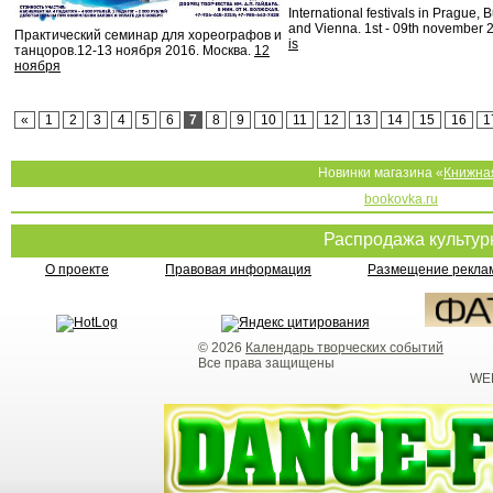
International festivals in Prague,
and Vienna. 1st - 09th november 
Практический семинар для хореографов и
is
танцоров.12-13 ноября 2016. Москва.
12
ноября
«
1
2
3
4
5
6
7
8
9
10
11
12
13
14
15
16
1
Новинки магазина «
Книжна
bookovka.ru
Распродажа культу
О проекте
Правовая информация
Размещение реклам
© 2026
Календарь творческих событий
Все права защищены
WEB