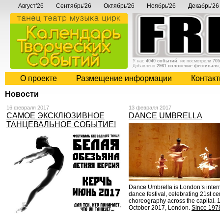
Август'26
Сентябрь'26
Октябрь'26
Ноябрь'26
Декабрь'26
У нас
4040 событий
, их посмотрели
705
Добавлено
2961 положение фестиваля
О проекте
Размещение информации
Контак
Новости
16 февраля 2017
13 февраля 2017
САМОЕ ЭКСКЛЮЗИВНОЕ
DANCE UMBRELLA
ТАНЦЕВАЛЬНОЕ СОБЫТИЕ!
Dance Umbrella is London’s inter
dance festival, celebrating 21st ce
choreography across the capital. 1
October 2017, London.
Since 197