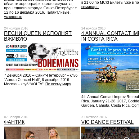
в 21.00 по МСК! Билеты уже в п
области хореографического искусства,
семинаре
прошедшего в городе Санкт-Петербург с
12 по 16 декабря 2016.
Талантливые,
успешные
24 ноября 2016
24 ноября 2016
ПЕСНИ QUEEN ИСПОЛНЯТ
4 ANNUAL CONTACT I
ВЖИВУЮ
IN COSTA RICA
7 декабря 2016 – Санкт-Петербург – клуб
“Aurora Concert Hall”; 8 декабря 2016 –
Москва – клуб “VOLTA”.
По всему миру
4th Annual Contact Improv Retreat
Rica. January 21-28, 2017, Godd
Garden, Cahuita, Costa Rica.
Come
07 ноября 2016
31 октября 2016
ФАНТИК
VIC DANCE FESTIVAL