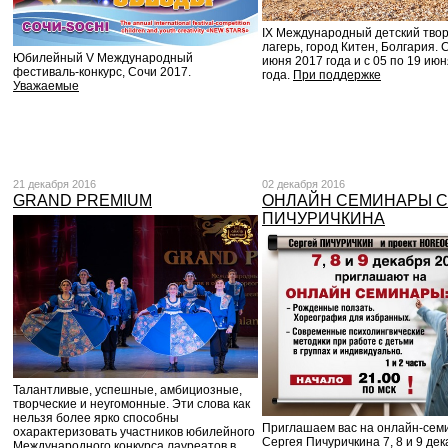
IX Международный детский тво
лагерь, город Китен, Болгария. 
Юбилейный V Международный
июня 2017 года и с 05 по 19 ию
фестиваль-конкурс, Сочи 2017.
года.
При поддержке
Уважаемые
21 декабря 2016
02 декабря 2016
GRAND PREMIUM
ОНЛАЙН СЕМИНАРЫ С
ПИЧУРИЧКИНА
Талантливые, успешные, амбициозные,
творческие и неугомонные. Эти слова как
нельзя более ярко способны
Приглашаем вас на онлайн-сем
охарактеризовать участников юбилейного
Сергея Пичуричкина 7, 8 и 9 де
Международного конкурса лауреатов в