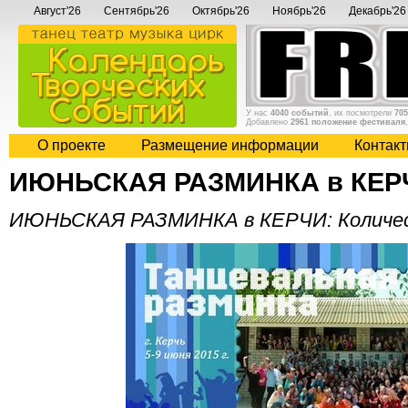
Август'26
Сентябрь'26
Октябрь'26
Ноябрь'26
Декабрь'26
У нас
4040 событий
, их посмотрели
705
Добавлено
2961 положение фестиваля
О проекте
Размещение информации
Контак
ИЮНЬСКАЯ РАЗМИНКА в КЕР
ИЮНЬСКАЯ РАЗМИНКА в КЕРЧИ: Количест