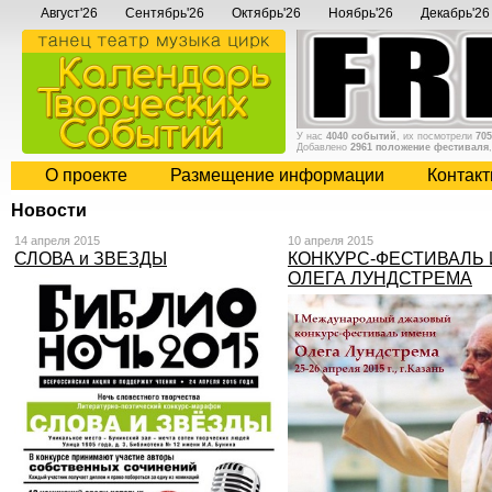
Август'26
Сентябрь'26
Октябрь'26
Ноябрь'26
Декабрь'26
У нас
4040 событий
, их посмотрели
705
Добавлено
2961 положение фестиваля
О проекте
Размещение информации
Контак
Новости
14 апреля 2015
10 апреля 2015
СЛОВА и ЗВЕЗДЫ
КОНКУРС-ФЕСТИВАЛЬ
ОЛЕГА ЛУНДСТРЕМА