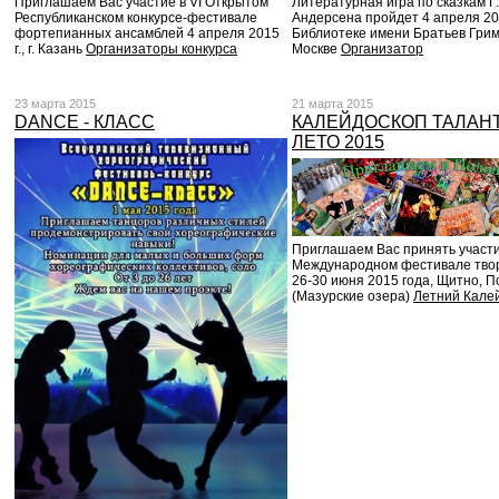
Приглашаем Вас участие в VI Открытом
Литературная игра по сказкам Г
Республиканском конкурсе-фестивале
Андерсена пройдет 4 апреля 20
фортепианных ансамблей 4 апреля 2015
Библиотеке имени Братьев Грим
г., г. Казань
Организаторы конкурса
Москве
Организатор
23 марта 2015
21 марта 2015
DANCE - КЛАСС
КАЛЕЙДОСКОП ТАЛАНТ
ЛЕТО 2015
Приглашаем Вас принять участи
Международном фестивале тво
26-30 июня 2015 года, Щитно, 
(Мазурские озера)
Летний Кале