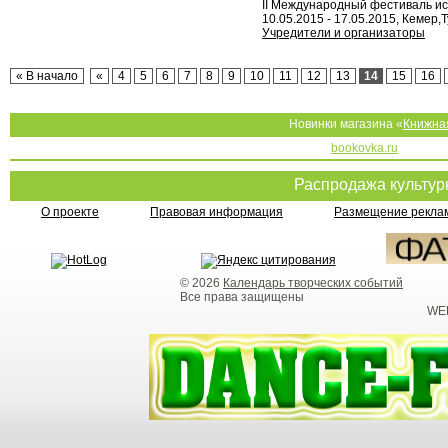
II Международный фестиваль иск
10.05.2015 - 17.05.2015, Кемер,
Учредители и организаторы
« В начало
«
4
5
6
7
8
9
10
11
12
13
14
15
16
Новинки магазина «
Книжна
bookovka.ru
Распродажа культу
О проекте
Правовая информация
Размещение реклам
© 2026
Календарь творческих событий
Все права защищены
WEB