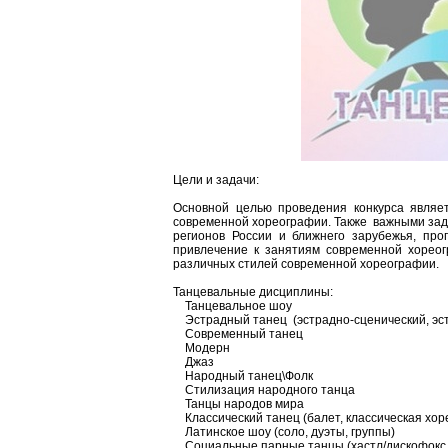
Цели и задачи:
Основной целью проведения конкурса являе
современной хореографии. Также важными зад
регионов России и ближнего зарубежья, про
привлечение к занятиям современной хореог
различных стилей современной хореографии.
Танцевальные дисциплины:
Танцевальное шоу
Эстрадный танец (эстрадно-сценический, эст
Современный танец
Модерн
Джаз
Народный танец\Фолк
Стилизация народного танца
Танцы народов мира
Классический танец (балет, классическая хор
Латинское шоу (соло, дуэты, группы)
Социальные парные танцы (хастл/дискофокс, 