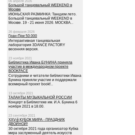
06 апреля 2026
Большой танцевальный WEEKEND в
Москве
ИЮНЬСКАЯ РАЗМИНКА: Танцуем лето.
Большой танцевальный WEEKEND в
Москве. 19 - 21 июня 2026. МОСКВА...
26 февраля 2026
Гран-При 50.000
Интерактивная танцевальная
лаборатория 3DANCE FACTORY
весенняя версия.
23 ноября 2021
Библиотека Ивана БУНИНА приняла
участие в международном проекте
BOOKFACE
Сотрудники и читатели библиотеки Ивана
Бунина приняли участие и поддержали
всемирный проект bookf...
13 октября 2021
ТАЛАНТЫ МУЗЫКАЛЬНОЙ РОССИИ
Концерт в Библиотеке им. И.А. Бунина 6
ноября 2021 в 18.00.
23 сентября 2021
XXV-й КУБОК МИРА - ПРАЗДНИК
ДВОЙНОЙ!
30 октября 2021 года организатор Кубка
мира заслуженный деятель искусств