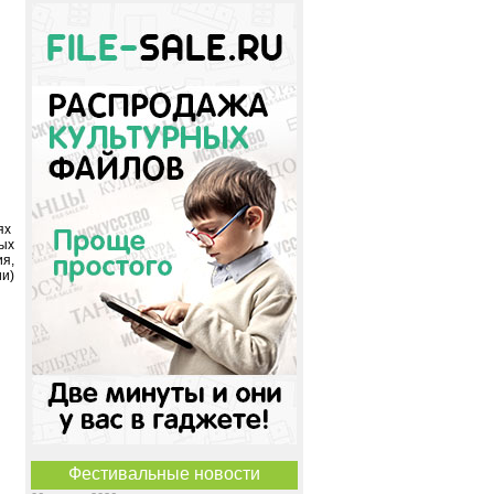
ях
ных
я,
и)
Фестивальные новости