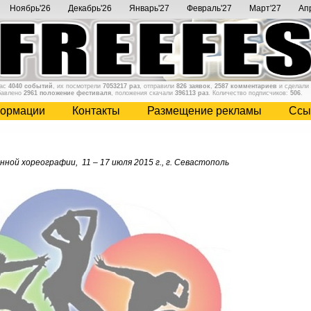
Ноябрь'26
Декабрь'26
Январь'27
Февраль'27
Март'27
Ап
нас
4040 событий
, их посмотрели
7053217 раз
, отправили
826 заявок
,
2587 комментариев
и сделали
бавлено
2961 положение фестиваля
, положения скачали
396113 раз
. Количество подписчиков:
506
.
ормации
Контакты
Размещение рекламы
Cсы
ной хореографии, 11 – 17 июля 2015 г., г. Севастополь