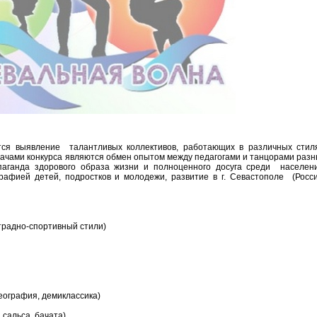
тся выявление талантливых коллективов, работающих в различных стил
ачами конкурса являются обмен опытом между педагогами и танцорами раз
паганда здорового образа жизни и полноценного досуга среди населени
рафией детей, подростков и молодежи, развитие в г. Севастополе (Росси
радно-спортивный стили)
еография, демиклассика)
сальса, бачата)