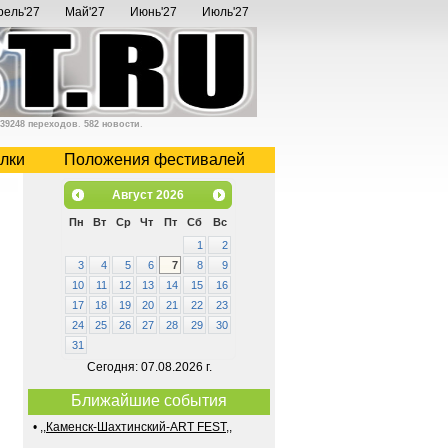
рель'27
Май'27
Июнь'27
Июль'27
39248 переходов
.
582 новости
.
лки
Положения фестивалей
Август
2026
Пн
Вт
Ср
Чт
Пт
Сб
Вс
1
2
3
4
5
6
7
8
9
10
11
12
13
14
15
16
17
18
19
20
21
22
23
24
25
26
27
28
29
30
31
Сегодня: 07.08.2026 г.
Ближайшие события
•
,,Каменск-Шахтинский-ART FEST,,