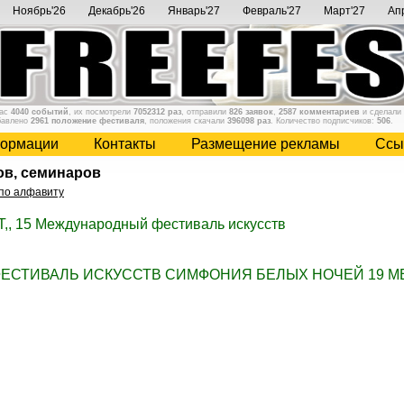
Ноябрь'26
Декабрь'26
Январь'27
Февраль'27
Март'27
Ап
нас
4040 событий
, их посмотрели
7052312 раз
, отправили
826 заявок
,
2587 комментариев
и сделали
бавлено
2961 положение фестиваля
, положения скачали
396098 раз
. Количество подписчиков:
506
.
ормации
Контакты
Размещение рекламы
Cсы
ов, семинаров
по алфавиту
T,, 15 Международный фестиваль искусств
ЕСТИВАЛЬ ИСКУССТВ СИМФОНИЯ БЕЛЫХ НОЧЕЙ 19 М