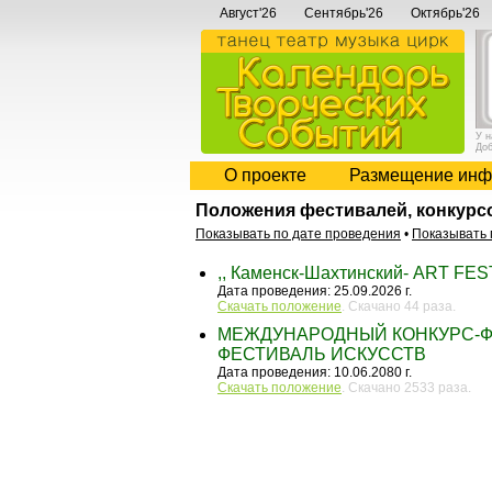
Август'26
Сентябрь'26
Октябрь'26
У 
До
О проекте
Размещение инф
Положения фестивалей, конкурс
Показывать по дате проведения
•
Показывать 
,, Каменск-Шахтинский- ART FES
Дата проведения: 25.09.2026 г.
Скачать положение
. Скачано 44 раза.
МЕЖДУНАРОДНЫЙ КОНКУРС-Ф
ФЕСТИВАЛЬ ИСКУССТВ
Дата проведения: 10.06.2080 г.
Скачать положение
. Скачано 2533 раза.