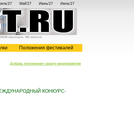
рель'27
Май'27
Июнь'27
Июль'27
39248 переходов
.
582 новости
.
лки
Положения фестивалей
Добавь положение своего мероприятия
ЕЖДУНАРОДНЫЙ КОНКУРС-