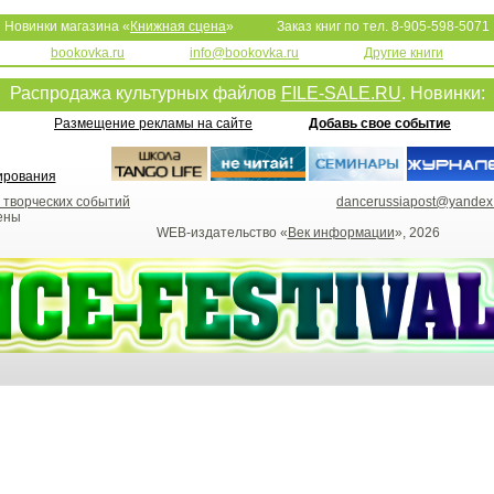
Новинки магазина «
Книжная сцена
»
Заказ книг по тел. 8-905-598-5071
bookovka.ru
info@bookovka.ru
Другие книги
Распродажа культурных файлов
FILE-SALE.RU
. Новинки:
Размещение рекламы на сайте
Добавь свое событие
 творческих событий
dancerussiapost@yandex
ены
WEB-издательство «
Век информации
», 2026