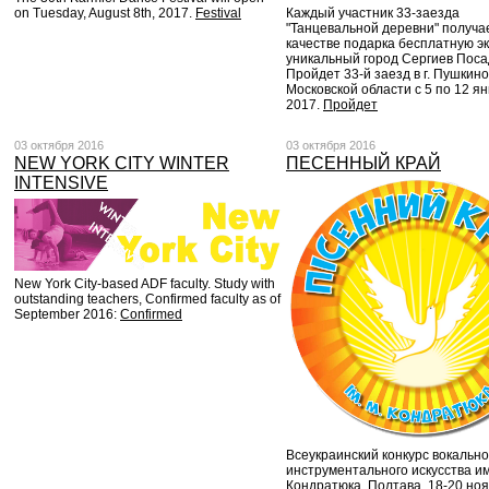
on Tuesday, August 8th, 2017.
Festival
Каждый участник 33-заезда
"Танцевальной деревни" получа
качестве подарка бесплатную эк
уникальный город Сергиев Поса
Пройдет 33-й заезд в г. Пушкино
Московской области с 5 по 12 я
2017.
Пройдет
03 октября 2016
03 октября 2016
NEW YORK CITY WINTER
ПЕСЕННЫЙ КРАЙ
INTENSIVE
New York City-based ADF faculty. Study with
outstanding teachers, Confirmed faculty as of
September 2016:
Confirmed
Всеукраинский конкурс вокально
инструментального искусства и
Кондратюка. Полтава, 18-20 ноя