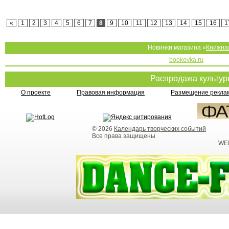
«
1
2
3
4
5
6
7
8
9
10
11
12
13
14
15
16
1
Новинки магазина «
Книжна
bookovka.ru
Распродажа культу
О проекте
Правовая информация
Размещение реклам
© 2026
Календарь творческих событий
Все права защищены
WEB