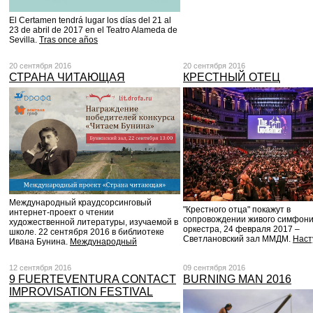
El Certamen tendrá lugar los días del 21 al
23 de abril de 2017 en el Teatro Alameda de
Sevilla.
Tras once años
20 сентября 2016
20 сентября 2016
СТРАНА ЧИТАЮЩАЯ
КРЕСТНЫЙ ОТЕЦ
Международный краудсорсинговый
"Крестного отца" покажут в
интернет-проект о чтении
сопровождении живого симфони
художественной литературы, изучаемой в
оркестра, 24 февраля 2017 –
школе. 22 сентября 2016 в библиотеке
Светлановский зал ММДМ.
Нас
Ивана Бунина.
Международный
12 сентября 2016
09 сентября 2016
9 FUERTEVENTURA CONTACT
BURNING MAN 2016
IMPROVISATION FESTIVAL