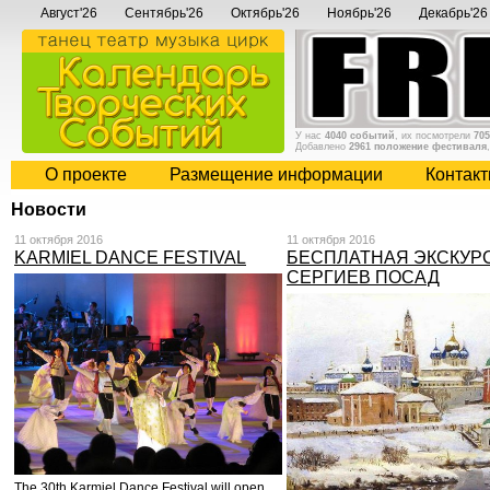
Август'26
Сентябрь'26
Октябрь'26
Ноябрь'26
Декабрь'26
У нас
4040 событий
, их посмотрели
705
Добавлено
2961 положение фестиваля
О проекте
Размещение информации
Контак
Новости
11 октября 2016
11 октября 2016
KARMIEL DANCE FESTIVAL
БЕСПЛАТНАЯ ЭКСКУР
СЕРГИЕВ ПОСАД
The 30th Karmiel Dance Festival will open