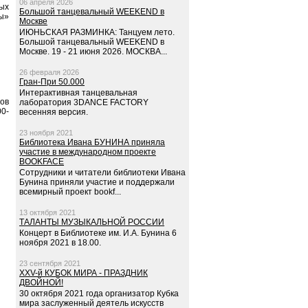
06 апреля 2026
ых
Большой танцевальный WEEKEND в
ты»
Москве
ИЮНЬСКАЯ РАЗМИНКА: Танцуем лето.
Большой танцевальный WEEKEND в
Москве. 19 - 21 июня 2026. МОСКВА...
26 февраля 2026
Гран-При 50.000
Интерактивная танцевальная
ов
лаборатория 3DANCE FACTORY
00-
весенняя версия.
23 ноября 2021
Библиотека Ивана БУНИНА приняла
участие в международном проекте
BOOKFACE
Сотрудники и читатели библиотеки Ивана
Бунина приняли участие и поддержали
всемирный проект bookf...
13 октября 2021
ТАЛАНТЫ МУЗЫКАЛЬНОЙ РОССИИ
Концерт в Библиотеке им. И.А. Бунина 6
ноября 2021 в 18.00.
23 сентября 2021
XXV-й КУБОК МИРА - ПРАЗДНИК
ДВОЙНОЙ!
30 октября 2021 года организатор Кубка
мира заслуженный деятель искусств