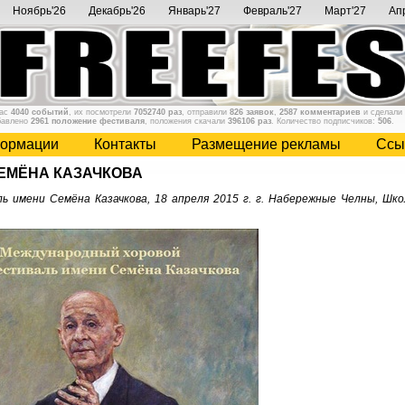
Ноябрь'26
Декабрь'26
Январь'27
Февраль'27
Март'27
Ап
нас
4040 событий
, их посмотрели
7052740 раз
, отправили
826 заявок
,
2587 комментариев
и сделали
бавлено
2961 положение фестиваля
, положения скачали
396106 раз
. Количество подписчиков:
506
.
ормации
Контакты
Размещение рекламы
Cсы
ЕМЁНА КАЗАЧКОВА
ь имени Семёна Казачкова, 18 апреля 2015 г. г. Набережные Челны, Шко