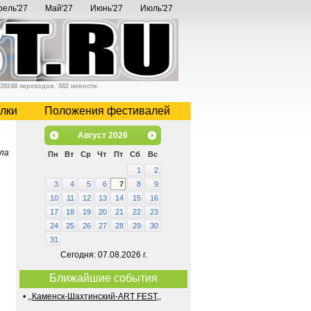
рель'27
Май'27
Июнь'27
Июль'27
39248 переходов
.
582 новости
.
лки
Положения фестивалей
Август
2026
ла
Пн
Вт
Ср
Чт
Пт
Сб
Вс
1
2
3
4
5
6
7
8
9
10
11
12
13
14
15
16
17
18
19
20
21
22
23
24
25
26
27
28
29
30
31
Сегодня: 07.08.2026 г.
Ближайшие события
•
,,Каменск-Шахтинский-ART FEST,,