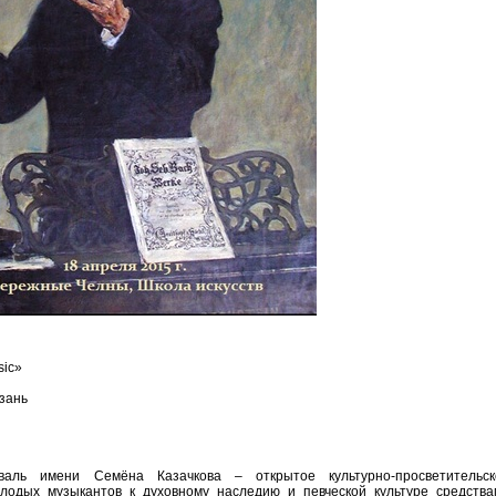
ic»
зань
валь имени Семёна Казачкова – открытое культурно-просветительск
лодых музыкантов к духовному наследию и певческой культуре средства