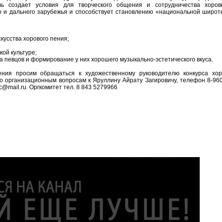
аль создает условия для творческого общения и сотрудничества хоров
го и дальнего зарубежья и способствует становлению «национальной широ
кусства хорового пения;
ой культуре;
 певцов и формирование у них хорошего музыкально-эстетического вкуса.
ения просим обращаться к художественному руководителю конкурса хор
по организационным вопросам к Яруллину Айрату Загировичу, телефон 8-96
ic@mail.ru. Оргкомитет тел. 8 843 5279966