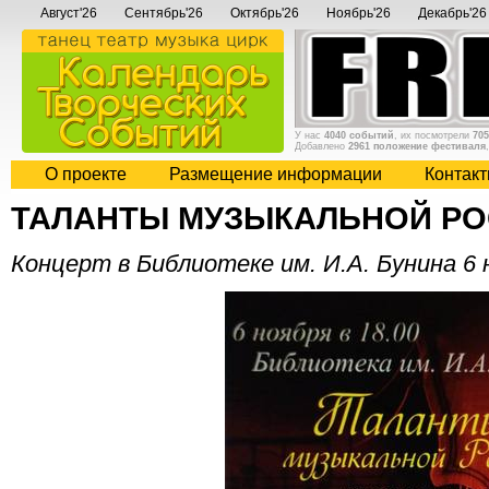
Август'26
Сентябрь'26
Октябрь'26
Ноябрь'26
Декабрь'26
У нас
4040 событий
, их посмотрели
705
Добавлено
2961 положение фестиваля
О проекте
Размещение информации
Контак
ТАЛАНТЫ МУЗЫКАЛЬНОЙ Р
Концерт в Библиотеке им. И.А. Бунина 6 н