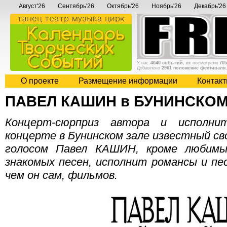
Август'26
Сентябрь'26
Октябрь'26
Ноябрь'26
Декабрь'26
У нас
4040 событий
, их посмотрели
705
Добавлено
2961 положение фестиваля
О проекте
Размещение информации
Контак
ПАВЕЛ КАШИН в БУНИНСКОМ
Концерт-сюрприз автора и исполн
концерте в Бунинском зале известный св
голосом Павел КАШИН, кроме любимы
знакомых песен, исполнит романсы и пес
чем он сам, фильмов.