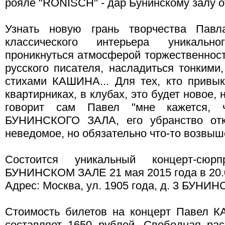
рояле "RONISCH" - дар Бунинскому залу 
Узнать новую грань творчества Па
классического интерьера уникал
проникнуться атмосферой торжественност
русского писателя, насладиться тонкими
стихами КАШИНА... Для тех, кто прив
квартирниках, в клубах, это будет новое, 
говорит сам Павел "мне кажется, 
БУНИНСКОГО ЗАЛА, его убранство откр
неведомое, но обязательно что-то возвыш
Состоится уникальный концерт-с
БУНИНСКОМ ЗАЛЕ 21 мая 2015 года в 20.
Адрес: Москва, ул. 1905 года, д. 3 БУНИ
Стоимость билетов на концерт Паве
составляет 1650 рублей. Свободная рас