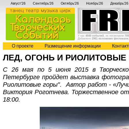
Август'26
Сентябрь'26
Октябрь'26
Ноябрь'26
Декабрь'26
У нас
4040 событий
, их посмотрели
705
Добавлено
2961 положение фестиваля
О проекте
Размещение информации
Контак
ЛЕД, ОГОНЬ И РИОЛИТОВЫЕ
С 26 мая по 5 июня 2015 в Творческо
Петербурге пройдет выставка фотограф
Риолитовые горы". Автор работ - «Луч
Виктория Роготнева. Торжественное от
18:00.