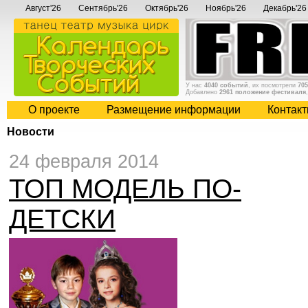
Август'26
Сентябрь'26
Октябрь'26
Ноябрь'26
Декабрь'26
У нас
4040 событий
, их посмотрели
705
Добавлено
2961 положение фестиваля
О проекте
Размещение информации
Контак
Новости
24 февраля 2014
ТОП МОДЕЛЬ ПО-
ДЕТСКИ