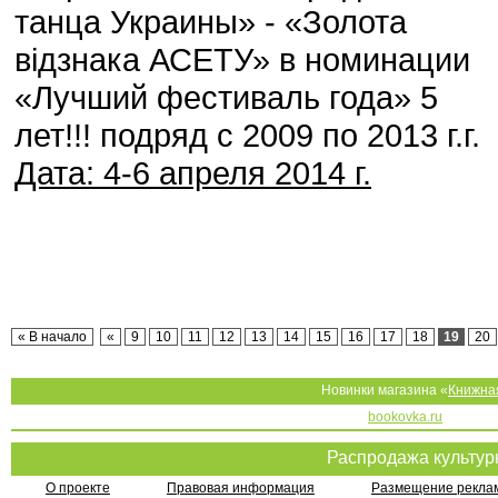
танца Украины» - «Золота
відзнака АСЕТУ» в номинации
«Лучший фестиваль года» 5
лет!!! подряд с 2009 по 2013 г.г.
Дата: 4-6 апреля 2014 г.
« В начало
«
9
10
11
12
13
14
15
16
17
18
19
20
Новинки магазина «
Книжна
bookovka.ru
Распродажа культу
О проекте
Правовая информация
Размещение реклам