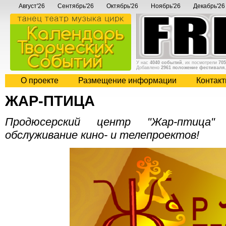
Август'26
Сентябрь'26
Октябрь'26
Ноябрь'26
Декабрь'26
У нас
4040 событий
, их посмотрели
705
Добавлено
2961 положение фестиваля
О проекте
Размещение информации
Контак
ЖАР-ПТИЦА
Продюсерский центр "Жар-птица" 
обслуживание кино- и телепроектов!