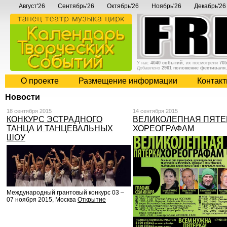
Август'26
Сентябрь'26
Октябрь'26
Ноябрь'26
Декабрь'26
У нас
4040 событий
, их посмотрели
705
Добавлено
2961 положение фестиваля
О проекте
Размещение информации
Контак
Новости
18 сентября 2015
14 сентября 2015
КОНКУРС ЭСТРАДНОГО
ВЕЛИКОЛЕПНАЯ ПЯТЕ
ТАНЦА И ТАНЦЕВАЛЬНЫХ
ХОРЕОГРАФАМ
ШОУ
Международный грантовый конкурс 03 –
07 ноября 2015, Москва
Открытие