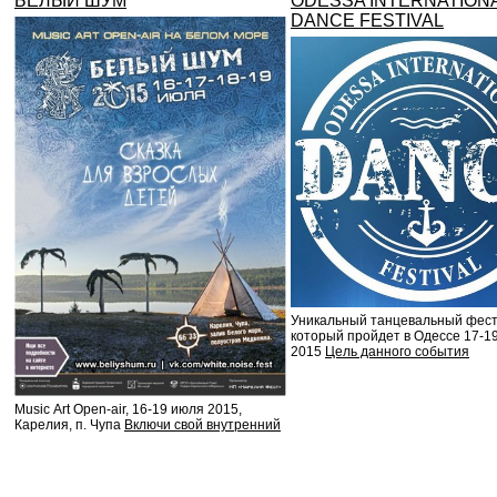
БЕЛЫЙ ШУМ
ODESSA INTERNATION
DANCE FESTIVAL
Уникальный танцевальный фест
который пройдет в Одессе 17-1
2015
Цель данного события
Music Аrt Open-air, 16-19 июля 2015,
Карелия, п. Чупа
Включи свой внутренний