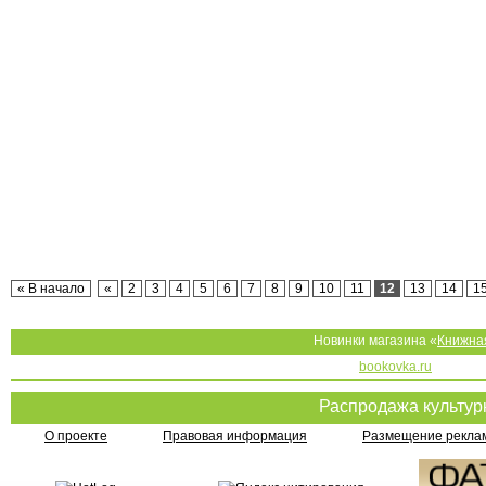
« В начало
«
2
3
4
5
6
7
8
9
10
11
12
13
14
1
Новинки магазина «
Книжна
bookovka.ru
Распродажа культу
О проекте
Правовая информация
Размещение реклам