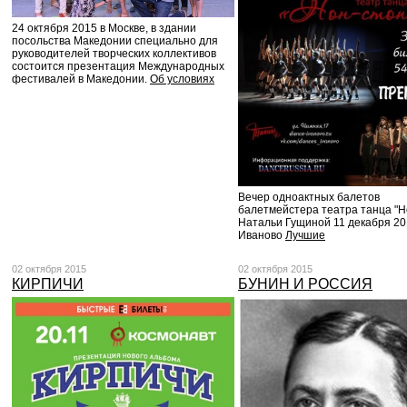
24 октября 2015 в Москве, в здании
посольства Македонии специально для
руководителей творческих коллективов
состоится презентация Международных
фестивалей в Македонии.
Об условиях
Вечер одноактных балетов
балетмейстера театра танца "Н
Натальи Гущиной 11 декабря 201
Иваново
Лучшие
02 октября 2015
02 октября 2015
КИРПИЧИ
БУНИН И РОССИЯ