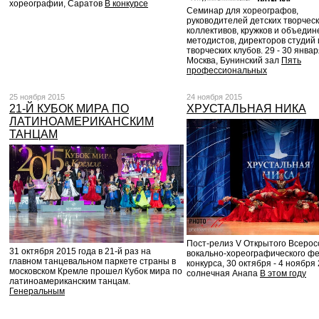
хореографии, Саратов
В конкурсе
Семинар для хореографов,
руководителей детских творчес
коллективов, кружков и объедин
методистов, директоров студий 
творческих клубов. 29 - 30 январ
Москва, Бунинский зал
Пять
профессиональных
25 ноября 2015
24 ноября 2015
21-Й КУБОК МИРА ПО
ХРУСТАЛЬНАЯ НИКА
ЛАТИНОАМЕРИКАНСКИМ
ТАНЦАМ
Пост-релиз V Открытого Всерос
31 октября 2015 года в 21-й раз на
вокально-хореографического фе
главном танцевальном паркете страны в
конкурса, 30 октября - 4 ноября 
московском Кремле прошел Кубок мира по
солнечная Анапа
В этом году
латиноамериканским танцам.
Генеральным