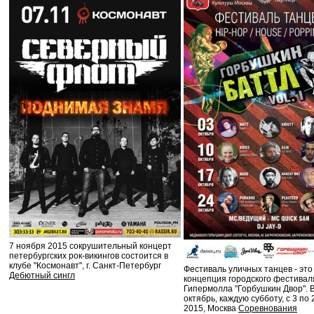
7 ноября 2015 сокрушительный концерт
петербургских рок-викингов состоится в
клубе "Космонавт", г. Санкт-Петербург
Фестиваль уличных танцев - это
Дебютный сингл
концепция городского фестивал
Гипермолла "Горбушкин Двор". 
октябрь, каждую субботу, с 3 по
2015, Москва
Соревнования