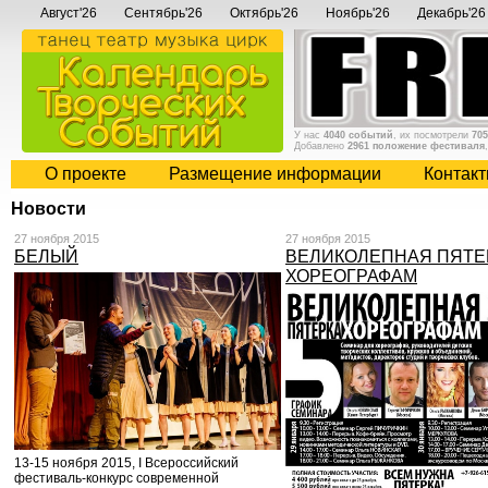
Август'26
Сентябрь'26
Октябрь'26
Ноябрь'26
Декабрь'26
У нас
4040 событий
, их посмотрели
705
Добавлено
2961 положение фестиваля
О проекте
Размещение информации
Контак
Новости
27 ноября 2015
27 ноября 2015
БЕЛЫЙ
ВЕЛИКОЛЕПНАЯ ПЯТЕ
ХОРЕОГРАФАМ
13-15 ноября 2015, I Всероссийский
фестиваль-конкурс современной