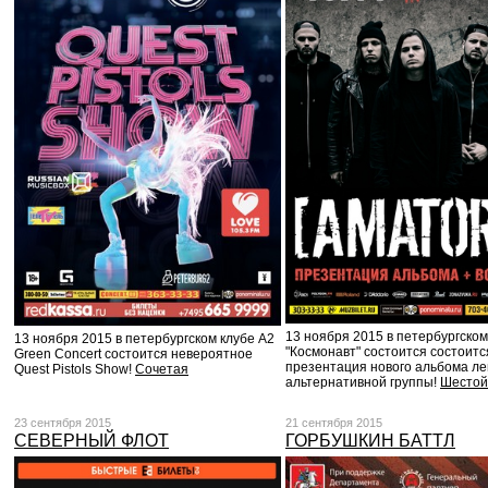
13 ноября 2015 в петербургском
13 ноября 2015 в петербургском клубе А2
"Космонавт" состоится состоитс
Green Сoncert состоится невероятное
презентация нового альбома л
Quest Pistols Show!
Сочетая
альтернативной группы!
Шестой
23 сентября 2015
21 сентября 2015
СЕВЕРНЫЙ ФЛОТ
ГОРБУШКИН БАТТЛ