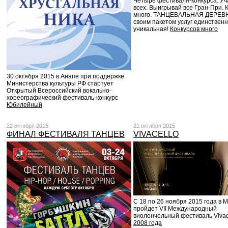
Четыре фестиваля-конкурса. Уч
всех. Выигрывай все Гран-При. 
много. ТАНЦЕВАЛЬНАЯ ДЕРЕВ
своим пакетом услуг единственн
уникальная!
Конкурсов много
30 октября 2015 в Анапе при поддержке
Министерства культуры РФ стартует
Открытый Всероссийский вокально-
хореографический фестиваль-конкурс
Юбилейный
22 октября 2015
21 октября 2015
ФИНАЛ ФЕСТИВАЛЯ ТАНЦЕВ
VIVACELLO
С 18 по 26 ноября 2015 года в 
пройдет VII Международный
виолончельный фестиваль Vivac
2008 года