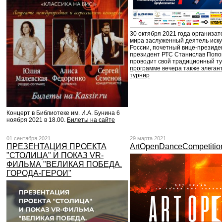
30 октября 2021 года организат
мира заслуженный деятель иску
России, почетный вице-презид
президент РТС Станислав Попо
проводит свой традиционный т
программе вечера также элеган
турнир
Концерт в Библиотеке им. И.А. Бунина 6
ноября 2021 в 18.00.
Билеты на сайте
01 сентября 2021
29 марта 2021
ПРЕЗЕНТАЦИЯ ПРОЕКТА
ArtOpenDanceCompetitio
"СТОЛИЦА" И ПОКАЗ VR-
ФИЛЬМА "ВЕЛИКАЯ ПОБЕДА.
ГОРОДА-ГЕРОИ"