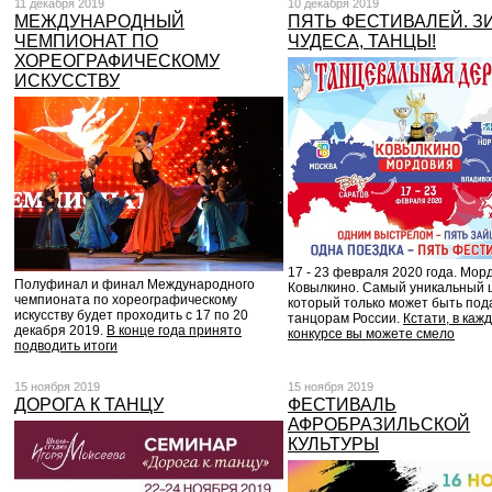
11 декабря 2019
10 декабря 2019
МЕЖДУНАРОДНЫЙ
ПЯТЬ ФЕСТИВАЛЕЙ. З
ЧЕМПИОНАТ ПО
ЧУДЕСА, ТАНЦЫ!
ХОРЕОГРАФИЧЕСКОМУ
ИСКУССТВУ
17 - 23 февраля 2020 года. Мор
Полуфинал и финал Международного
Ковылкино. Самый уникальный 
чемпионата по хореографическому
который только может быть под
искусству будет проходить с 17 по 20
танцорам России.
Кстати, в каж
декабря 2019.
В конце года принято
конкурсе вы можете смело
подводить итоги
15 ноября 2019
15 ноября 2019
ДОРОГА К ТАНЦУ
ФЕСТИВАЛЬ
АФРОБРАЗИЛЬСКОЙ
КУЛЬТУРЫ