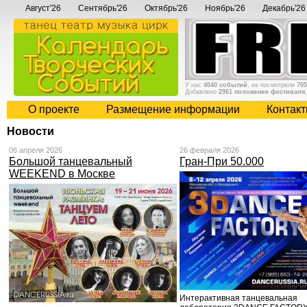
Август'26
Сентябрь'26
Октябрь'26
Ноябрь'26
Декабрь'26
У нас
4040 событий
, их посмотрели
705
Добавлено
2961 положение фестиваля
О проекте
Размещение информации
Контак
Новости
06 апреля 2026
26 февраля 2026
Большой танцевальный
Гран-При 50.000
WEEKEND в Москве
Интерактивная танцевальная