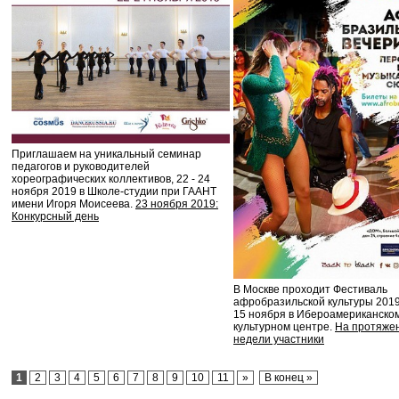
Приглашаем на уникальный семинар
педагогов и руководителей
хореографических коллективов, 22 - 24
ноября 2019 в Школе-студии при ГААНТ
имени Игоря Моисеева.
23 ноября 2019:
Конкурсный день
В Москве проходит Фестиваль
афробразильской культуры 2019
15 ноября в Ибероамериканско
культурном центре.
На протяже
недели участники
1
2
3
4
5
6
7
8
9
10
11
»
В конец »