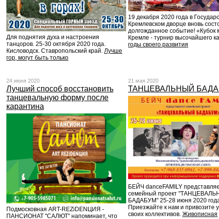
19 декабря 2020 года в Государ
Кремлевском дворце вновь сост
долгожданное событие! «Кубок 
Для поднятия духа и настроения
Кремле - турнир высочайшего к
танцоров. 25-30 октября 2020 года.
годы своего развития
Кисловодск. Ставропольский край.
Лучше
гор, могут быть только
24 июня 2020
21 мая 2020
Лучший способ восстановить
ТАНЦЕВАЛЬНЫЙ БАД
танцевальную форму после
карантина
БЕЙЧ danceFAMILY представля
семейный проект "ТАНЦЕВАЛ
БАДАБУМ" 25-28 июня 2020 года
Приезжайте к нам и привозите 
Подмосковная ART-REZiDENЦИЯ -
своих коллективов.
Живописная
ПАНСИОНАТ "САЛЮТ" напоминает, что