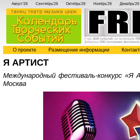
Август'26
Сентябрь'26
Октябрь'26
Ноябрь'26
Декабрь'26
У нас
4040 событий
, их посмотрели
705
Добавлено
2961 положение фестиваля
О проекте
Размещение информации
Контак
Я АРТИСТ
Международный фестиваль-конкурс «Я А
Москва