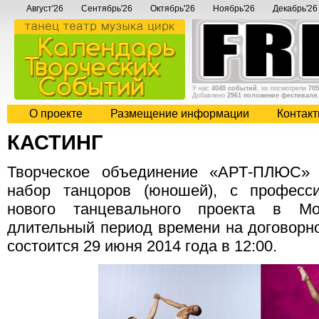
Август'26
Сентябрь'26
Октябрь'26
Ноябрь'26
Декабрь'26
У нас
4040 событий
, их посмотрели
705
Добавлено
2961 положение фестиваля
О проекте
Размещение информации
Контак
КАСТИНГ
Творческое объединение «АРТ-ПЛЮС» 
набор танцоров (юношей), с професси
нового танцевального проекта в Мо
длительный период времени на договорной
состоится 29 июня 2014 года в 12:00.