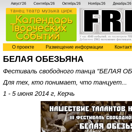
Август'26
Сентябрь'26
Октябрь'26
Ноябрь'26
Декабрь'26
У нас
4040 событий
, их посмотрели
705
Добавлено
2961 положение фестиваля
О проекте
Размещение информации
Контак
БЕЛАЯ ОБЕЗЬЯНА
Фестиваль свободного танца "БЕЛАЯ О
Для тех, кто понимает, что танцует...
1 - 5 июня 2014 г, Керчь