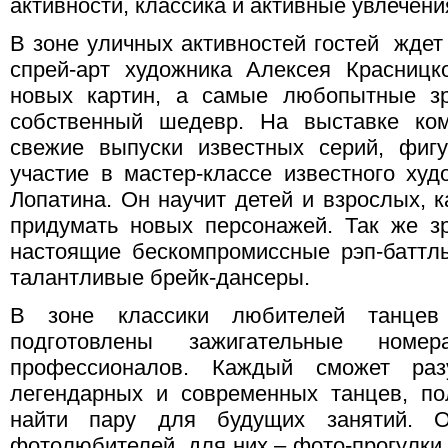
активности, классика и активные увлечени
В зоне уличных активностей гостей ждет
спрей-арт художника Алексея Красницк
новых картин, а самые любопытные зр
собственный шедевр. На выставке ком
свежие выпуски известных серий, фигу
участие в мастер-классе известного ху
Лопатина. Он научит детей и взрослых, к
придумать новых персонажей. Так же зр
настоящие бескомпромиссные рэп-баттл
талантливые брейк-дансеры.
В зоне классики любителей танцев
подготовлены зажигательные ном
профессионалов. Каждый сможет раз
легендарных и современных танцев, по
найти пару для будущих занятий. О
фотолюбителей, для них – фото-прогулки