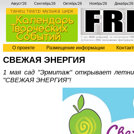
Август'26
Сентябрь'26
Октябрь'26
Ноябрь'26
Декабрь'26
У нас
4040 событий
, их посмотрели
705
Добавлено
2961 положение фестиваля
О проекте
Размещение информации
Контак
СВЕЖАЯ ЭНЕРГИЯ
1 мая сад "Эрмитаж" открывает летни
"СВЕЖАЯ ЭНЕРГИЯ"!