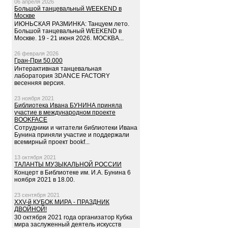
06 апреля 2026
Большой танцевальный WEEKEND в
Москве
ИЮНЬСКАЯ РАЗМИНКА: Танцуем лето.
Большой танцевальный WEEKEND в
Москве. 19 - 21 июня 2026. МОСКВА...
26 февраля 2026
Гран-При 50.000
Интерактивная танцевальная
лаборатория 3DANCE FACTORY
весенняя версия.
23 ноября 2021
Библиотека Ивана БУНИНА приняла
участие в международном проекте
BOOKFACE
Сотрудники и читатели библиотеки Ивана
Бунина приняли участие и поддержали
всемирный проект bookf...
13 октября 2021
ТАЛАНТЫ МУЗЫКАЛЬНОЙ РОССИИ
Концерт в Библиотеке им. И.А. Бунина 6
ноября 2021 в 18.00.
23 сентября 2021
XXV-й КУБОК МИРА - ПРАЗДНИК
ДВОЙНОЙ!
30 октября 2021 года организатор Кубка
мира заслуженный деятель искусств