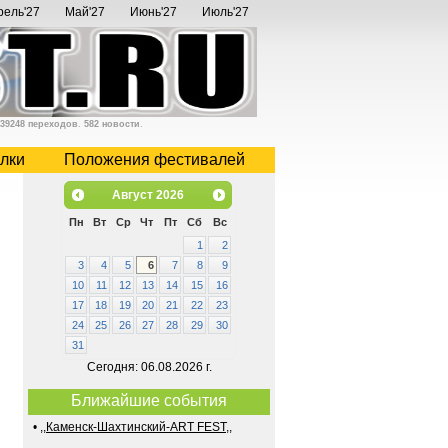
рель'27
Май'27
Июнь'27
Июль'27
39248 переходов
.
582 новости
.
лки
Положения фестивалей
Август
2026
Пн
Вт
Ср
Чт
Пт
Сб
Вс
1
2
3
4
5
6
7
8
9
10
11
12
13
14
15
16
17
18
19
20
21
22
23
24
25
26
27
28
29
30
31
Сегодня: 06.08.2026 г.
Ближайшие события
•
,,Каменск-Шахтинский-ART FEST,,