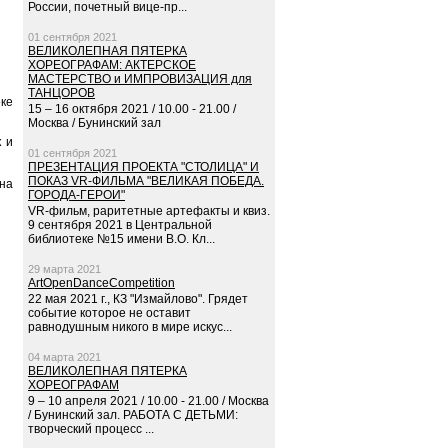
России, почетный вице-пр...
01 сентября 2021
ВЕЛИКОЛЕПНАЯ ПЯТЕРКА
ХОРЕОГРАФАМ: АКТЕРСКОЕ
МАСТЕРСТВО и ИМПРОВИЗАЦИЯ для
ТАНЦОРОВ
ке
15 – 16 октября 2021 / 10.00 - 21.00 /
Москва / Бунинский зал
к и
01 сентября 2021
ПРЕЗЕНТАЦИЯ ПРОЕКТА "СТОЛИЦА" И
ПОКАЗ VR-ФИЛЬМА "ВЕЛИКАЯ ПОБЕДА.
на
ГОРОДА-ГЕРОИ"
VR-фильм, раритетные артефакты и квиз.
9 сентября 2021 в Центральной
библиотеке №15 имени В.О. Кл...
29 марта 2021
ArtOpenDanceCompetition
22 мая 2021 г., КЗ "Измайлово". Грядет
событие которое не оставит
равнодушным никого в мире искус...
04 марта 2021
ВЕЛИКОЛЕПНАЯ ПЯТЕРКА
ХОРЕОГРАФАМ
9 – 10 апреля 2021 / 10.00 - 21.00 / Москва
/ Бунинский зал. РАБОТА С ДЕТЬМИ:
творческий процесс ...