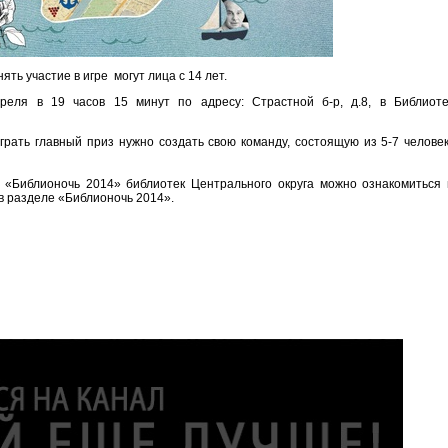
ть участие в игре могут лица с 14 лет.
преля в 19 часов 15 минут по адресу: Страстной б-р, д.8, в Библиоте
играть главный приз нужно создать свою команду, состоящую из 5-7 челове
«Библионочь 2014» библиотек Центрального округа можно ознакомиться 
в разделе «Библионочь 2014».