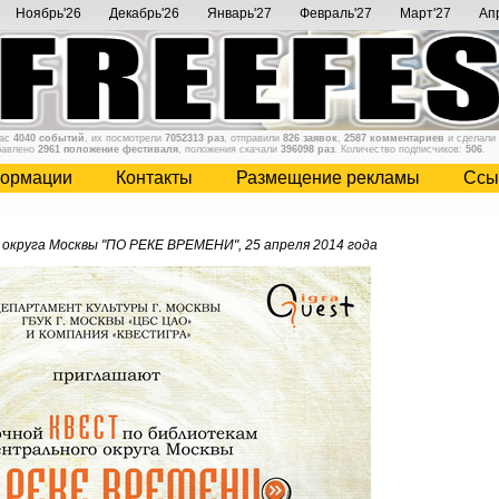
Ноябрь'26
Декабрь'26
Январь'27
Февраль'27
Март'27
Ап
нас
4040 событий
, их посмотрели
7052313 раз
, отправили
826 заявок
,
2587 комментариев
и сделали
бавлено
2961 положение фестиваля
, положения скачали
396098 раз
. Количество подписчиков:
506
.
ормации
Контакты
Размещение рекламы
Cсы
округа Москвы "ПО РЕКЕ ВРЕМЕНИ", 25 апреля 2014 года