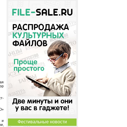
кая
тор
т-
АО»
 и
Фестивальные новости
ки,