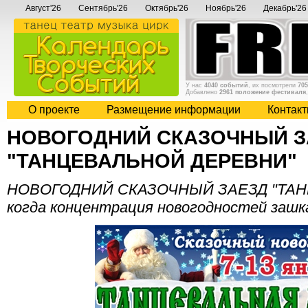
Август'26
Сентябрь'26
Октябрь'26
Ноябрь'26
Декабрь'26
У нас
4040 событий
, их посмотрели
705
Добавлено
2961 положение фестиваля
О проекте
Размещение информации
Контак
НОВОГОДНИЙ СКАЗОЧНЫЙ З
"ТАНЦЕВАЛЬНОЙ ДЕРЕВНИ"
НОВОГОДНИЙ СКАЗОЧНЫЙ ЗАЕЗД "ТАН
когда концентрация новогодностей зашк