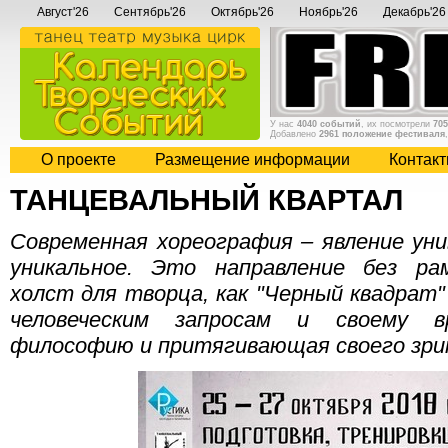
Август'26
Сентябрь'26
Октябрь'26
Ноябрь'26
Декабрь'26
У нас
4040 событий
, их посмотрели
705
Добавлено
2961 положение фестиваля
О проекте
Размещение информации
Контак
ТАНЦЕВАЛЬНЫЙ КВАРТАЛ
Современная хореография – явление ун
уникальное. Это направление без р
холст для творца, как "Черный квадрат"
человеческим запросам и своему в
философию и притягивающая своего зр