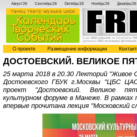
Август'26
Сентябрь'26
Октябрь'26
Ноябрь'26
Декабрь'26
У нас
4040 событий
, их посмотрели
705
Добавлено
2961 положение фестиваля
О проекте
Размещение информации
Контак
ДОСТОЕВСКИЙ. ВЕЛИКОЕ П
25 марта 2018 в 20.30 Лекторий "Живое 
Достоевского ГБУК г.Москвы "ЦБС ЦА
проект "Достоевский. Великое пят
культурном форуме в Манеже. В рамках
впервые прочитана лекция "Московский с