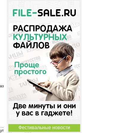
аз
я…
Фестивальные новости
дут