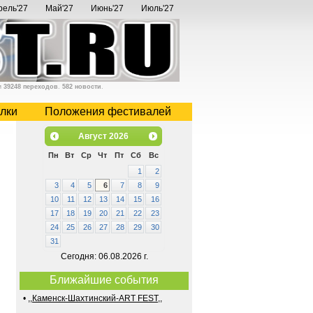
рель'27
Май'27
Июнь'27
Июль'27
и
39248 переходов
.
582 новости
.
лки
Положения фестивалей
Август
2026
Пн
Вт
Ср
Чт
Пт
Сб
Вс
1
2
3
4
5
6
7
8
9
10
11
12
13
14
15
16
17
18
19
20
21
22
23
24
25
26
27
28
29
30
31
Сегодня: 06.08.2026 г.
Ближайшие события
•
,,Каменск-Шахтинский-ART FEST,,