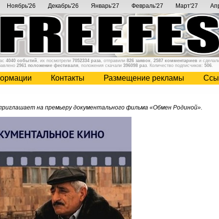
Ноябрь'26
Декабрь'26
Январь'27
Февраль'27
Март'27
Ап
нас
4040 событий
, их посмотрели
7052334 раза
, отправили
826 заявок
,
2587 комментариев
и сделал
бавлено
2961 положение фестиваля
, положения скачали
396098 раз
. Количество подписчиков:
506
.
ормации
Контакты
Размещение рекламы
Cсы
 приглашает на премьеру документального фильма «Обмен Родиной».