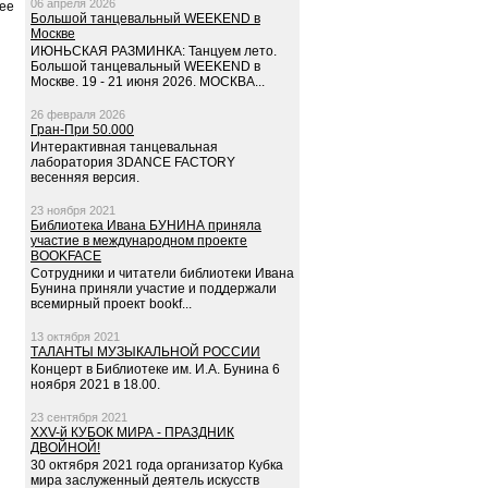
06 апреля 2026
шее
Большой танцевальный WEEKEND в
Москве
ИЮНЬСКАЯ РАЗМИНКА: Танцуем лето.
Большой танцевальный WEEKEND в
Москве. 19 - 21 июня 2026. МОСКВА...
26 февраля 2026
Гран-При 50.000
Интерактивная танцевальная
лаборатория 3DANCE FACTORY
весенняя версия.
23 ноября 2021
Библиотека Ивана БУНИНА приняла
участие в международном проекте
BOOKFACE
Сотрудники и читатели библиотеки Ивана
Бунина приняли участие и поддержали
всемирный проект bookf...
13 октября 2021
ТАЛАНТЫ МУЗЫКАЛЬНОЙ РОССИИ
Концерт в Библиотеке им. И.А. Бунина 6
ноября 2021 в 18.00.
23 сентября 2021
XXV-й КУБОК МИРА - ПРАЗДНИК
ДВОЙНОЙ!
30 октября 2021 года организатор Кубка
мира заслуженный деятель искусств