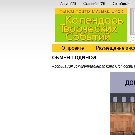
Август'26
Сентябрь'26
Октябрь'26
У 
До
О проекте
Размещение инф
ОБМЕН РОДИНОЙ
Ассоциация документального кино СК России