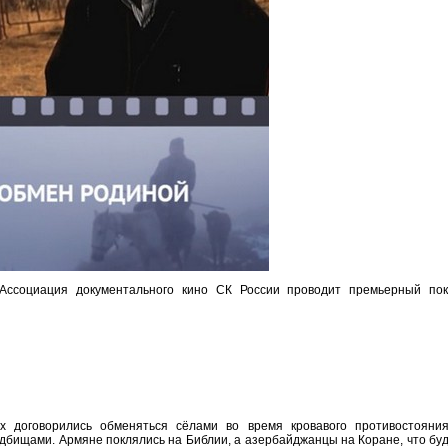
ссоциация документального кино СК России проводит премьерный пок
ых договорились обменяться сёлами во время кровавого противостояни
дбищами. Армяне поклялись на Библии, а азербайджанцы на Коране, что бу