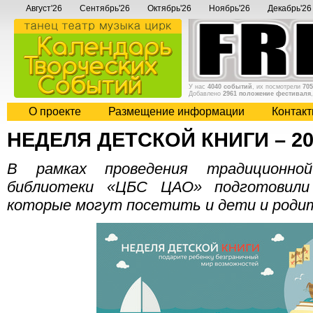
Август'26
Сентябрь'26
Октябрь'26
Ноябрь'26
Декабрь'26
У нас
4040 событий
, их посмотрели
705
Добавлено
2961 положение фестиваля
О проекте
Размещение информации
Контак
НЕДЕЛЯ ДЕТСКОЙ КНИГИ – 20
В рамках проведения традиционно
библиотеки «ЦБС ЦАО» подготовили
которые могут посетить и дети и роди