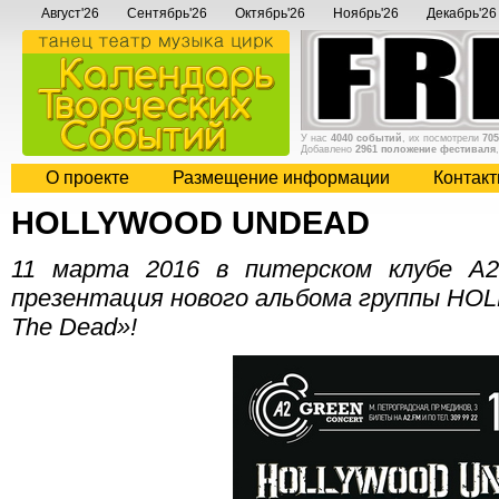
Август'26
Сентябрь'26
Октябрь'26
Ноябрь'26
Декабрь'26
У нас
4040 событий
, их посмотрели
705
Добавлено
2961 положение фестиваля
О проекте
Размещение информации
Контак
HOLLYWOOD UNDEAD
11 марта 2016 в питерском клубе A2
презентация нового альбома группы H
The Dead»!