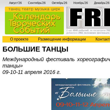
Август'26
Сентябрь'26
Октябрь'26
Ноябрь'26
Декабрь'26
У нас
4040 событий
, их посмотрели
705
Добавлено
2961 положение фестиваля
О проекте
Размещение информации
Контак
БОЛЬШИЕ ТАНЦЫ
Международный фестиваль хореографич
танцы»
09-10-11 апреля 2016 г.