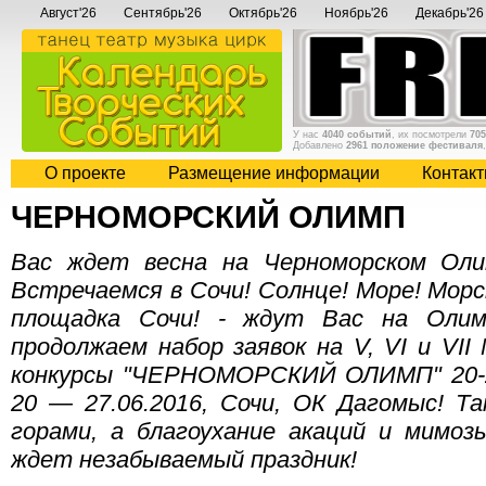
Август'26
Сентябрь'26
Октябрь'26
Ноябрь'26
Декабрь'26
У нас
4040 событий
, их посмотрели
705
Добавлено
2961 положение фестиваля
О проекте
Размещение информации
Контак
ЧЕРНОМОРСКИЙ ОЛИМП
Вас ждет весна на Черноморском Оли
Встречаемся в Сочи! Солнце! Море! Морс
площадка Сочи! - ждут Вас на Олим
продолжаем набор заявок на V, VI и VI
конкурсы "ЧЕРНОМОРСКИЙ ОЛИМП" 20-24.
20 — 27.06.2016, Сочи, ОК Дагомыс! Т
горами, а благоухание акаций и мимоз
ждет незабываемый праздник!