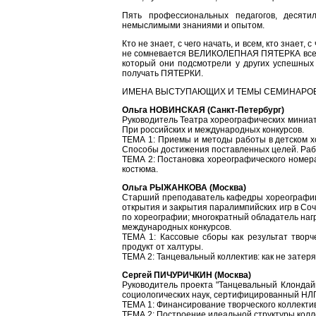
Пять профессиональных педагогов, десят
немыслимыми знаниями и опытом.
Кто не знает, с чего начать, и всем, кто знает, 
не сомневается ВЕЛИКОЛЕПНАЯ ПЯТЕРКА все рав
который они подсмотрели у других успешных 
получать ПЯТЕРКИ.
ИМЕНА ВЫСТУПАЮЩИХ И ТЕМЫ СЕМИНАРОВ 
Ольга НОВИНСКАЯ (Санкт-Петербург)
Руководитель Театра хореографических миниат
При российских и международных конкурсов.
ТЕМА 1: Приемы и методы работы в детском хо
Способы достижения поставленных целей. Раб
ТЕМА 2: Постановка хореографического номера
костюма.
Ольга РЫЖАНКОВА (Москва)
Старший преподаватель кафедры хореографии
открытия и закрытия паралимпийских игр в Соч
по хореографии; многократный обладатель наг
международных конкурсов.
ТЕМА 1: Кассовые сборы как результат творч
продукт от халтуры.
ТЕМА 2: Танцевальный коллектив: как не затеря
Сергей ПИЧУРИЧКИН (Москва)
Руководитель проекта "Танцевальный Клондайк"
социологических наук, сертифицированный НЛП
ТЕМА 1: Финансирование творческого коллекти
ТЕМА 2: Построение идеальной структуры колл