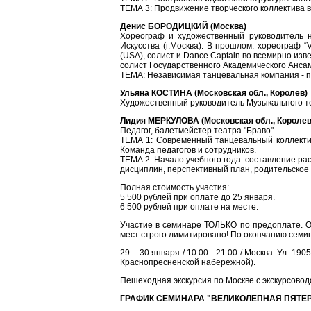
ТЕМА 3: Продвижение творческого коллектива в
Денис БОРОДИЦКИЙ (Москва)
Хореограф и художественный руководитель 
Искусства (г.Москва). В прошлом: хореограф “
(USA), солист и Dance Captain во всемирно изв
солист Государственного Академического Ансам
ТЕМА: Независимая танцевальная компания - п
Ульяна КОСТИНА (Московская обл., Королев)
Художественный руководитель Музыкального т
Лидия МЕРКУЛОВА (Московская обл., Королев
Педагог, балетмейстер театра "Браво".
ТЕМА 1: Современный танцевальный коллектив
Команда педагогов и сотрудников.
ТЕМА 2: Начало учебного года: составление р
дисциплин, перспективный план, родительское
Полная стоимость участия:
5 500 рублей при оплате до 25 января.
6 500 рублей при оплате на месте.
Участие в семинаре ТОЛЬКО по предоплате. О
мест строго лимитировано! По окончанию семи
29 – 30 января / 10.00 - 21.00 / Москва. Ул. 19
Краснопресненской набережной).
Пешеходная экскурсия по Москве с экскурсовод
ГРАФИК СЕМИНАРА "ВЕЛИКОЛЕПНАЯ ПЯТЕ