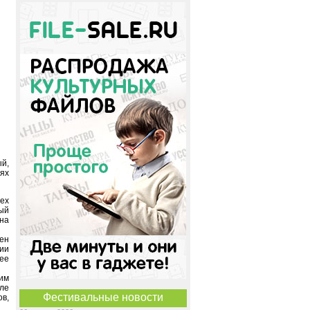
й,
ях
ех
ый
 на
ен
нии
нее
им
сле
Фестивальные новости
ов,