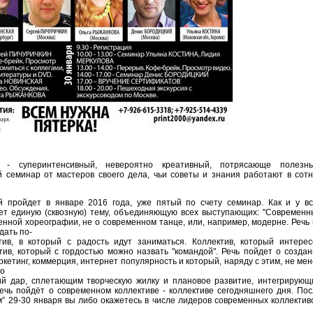
суперинтенсивный, невероятно креативный, потрясающе полезны
еминар от мастеров своего дела, чьи советы и знания работают в сотн
ройдет в январе 2016 года, уже пятый по счету семинар. Как и у вс
т единую (сквозную) тему, объединяющую всех выступающих: "Современн
менной хореографии, не о современном танце, или, например, модерне. Речь
дать по-
ив, в который с радость идут заниматься. Коллектив, который интерес
тив, который с гордостью можно назвать "командой". Речь пойдет о созда
ркетинг, коммерция, интернет популярность и который, наряду с этим, не ме
 о
й дар, сплетающим творческую жилку и плановое развитие, интегрирующ
ечь пойдёт о современном коллективе - коллективе сегодняшнего дня. По
” 29-30 января вы либо окажетесь в числе лидеров современных коллектив