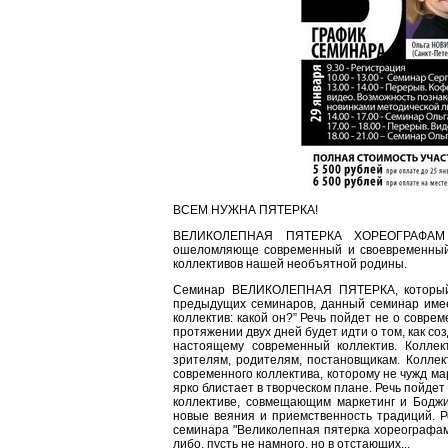
ВСЕМ НУЖНА ПЯТЕРКА!
ВЕЛИКОЛЕПНАЯ ПЯТЕРКА ХОРЕОГРАФАМ - 
ошеломляюще cовременный и своевременный с
коллективов нашей необъятной родины.
Семинар ВЕЛИКОЛЕПНАЯ ПЯТЕРКА, который п
предыдущих семинаров, данный семинар имее
коллектив: какой он?” Речь пойдет не о совре
протяжении двух дней будет идти о том, как соз
настоящему современный коллектив. Коллект
зрителям, родителям, постановщикам. Коллек
современного коллектива, которому не чужд ма
ярко блистает в творческом плане. Речь пойдет
коллективе, совмещающим маркетинг и Боджи
новые веяния и приемственность традиций. Р
семинара "Великолепная пятерка хореографам
либо, пусть не намного, но в отстающих...