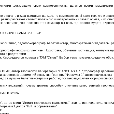
илетиями доказавшие свою компетентность, делятся всеми мыслимыми
с чего начать и куда двигаться дальше, но сомневается. И даже тем, кто и знает
но расскажет столько полезного и интересного из своего опыта, и из опы
коллективов, что посетив этот семинар вы весь год просто будете обреч
ГОВОРЯТ САМИ ЗА СЕБЯ:
юр "Стиль", педагог-хореограф, балетмейстер, Многократный обладатель Гр
реографическом коллективе. Подготовка, обучение, мотивация, коммуникац
ота с родителями.
. Как создаются номера в ТХМ "Стиль". Выбор темы, музыки, создание обра
 КГИК, автор творческой лаборатории "DANCE AS ART"; хореограф церемон
и, хореограф церемоний открытия Гран-при "Формулы 1"; автор научных ста
рад за лучшие балетмейстерские работы; постановщик, член жюри российски
еских вложений: почему зритель способен отличить качественный творчес
ться в толпе.
, автор книги "Имидж творческого коллектива", журналист, издатель, канди
-практик Центра "НЛП в образовании"
ва.
ектива.