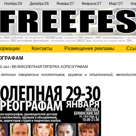
Ноябрь'26
Декабрь'26
Январь'27
Февраль'27
Март'27
Ап
нас
4040 событий
, их посмотрели
7053982 раза
, отправили
826 заявок
,
2587 комментариев
и сделал
бавлено
2961 положение фестиваля
, положения скачали
396117 раз
. Количество подписчиков:
506
.
ормации
Контакты
Размещение рекламы
Cсы
ОГРАФАМ
нинский зал / ВЕЛИКОЛЕПНАЯ ПЯТЕРКА ХОРЕОГРАФАМ.
детских творческих коллективов, кружков и объединений, методисто