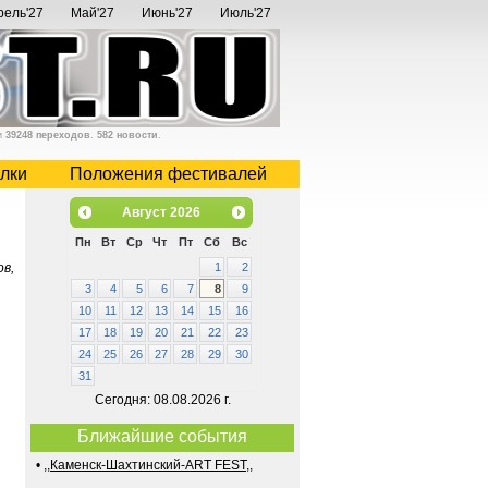
рель'27
Май'27
Июнь'27
Июль'27
и
39248 переходов
.
582 новости
.
лки
Положения фестивалей
Август
2026
Пн
Вт
Ср
Чт
Пт
Сб
Вс
в,
1
2
3
4
5
6
7
8
9
10
11
12
13
14
15
16
17
18
19
20
21
22
23
24
25
26
27
28
29
30
31
Сегодня: 08.08.2026 г.
Ближайшие события
•
,,Каменск-Шахтинский-ART FEST,,