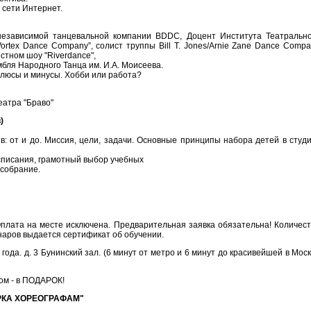
 сети Интернет.
независимой танцевальной компании BDDC, Доцент Института Театрально
Vortex Dance Company”, солист труппы Bill T. Jones/Arnie Zane Dance Comp
естном шоу "Riverdance",
бля Народного Танца им. И.А. Моисеева.
люсы и минусы. Хобби или работа?
еатра "Браво"
)
: от и до. Миссия, цели, задачи. Основные принципы набора детей в студ
асписания, грамотный выбор учебных
 собрание.
плата на месте исключена. Предварительная заявка обязательна! Количес
наров выдается сертификат об обучении.
05 года. д. 3 Бунинский зал. (6 минут от метро и 6 минут до красивейшей в Мос
ом - в ПОДАРОК!
РКА ХОРЕОГРАФАМ"