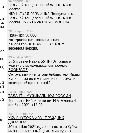
06 апреля 2026
Большой танцевальный WEEKEND в
 и
Москве
ИЮНЬСКАЯ РАЗМИНКА: Танцуем лето.
Большой танцевальный WEEKEND в
, и
Москве. 19 - 21 июня 2026. МОСКВА...
та,
ены
26 февраля 2026
Гран-При 50.000
Интерактивная танцевальная
лаборатория 3DANCE FACTORY
весенняя версия.
ан-
23 ноября 2021
ия.
Библиотека Ивана БУНИНА приняла
участие в международном проекте
за,
BOOKFACE
Сотрудники и читатели библиотеки Ивана
Бунина приняли участие и поддержали
всемирный проект bookf...
ий
тей
х и
13 октября 2021
ТАЛАНТЫ МУЗЫКАЛЬНОЙ РОССИИ
кий
Концерт в Библиотеке им. И.А. Бунина 6
ноября 2021 в 18.00.
23 сентября 2021
XXV-й КУБОК МИРА - ПРАЗДНИК
дат
ДВОЙНОЙ!
30 октября 2021 года организатор Кубка
мира заслуженный деятель искусств