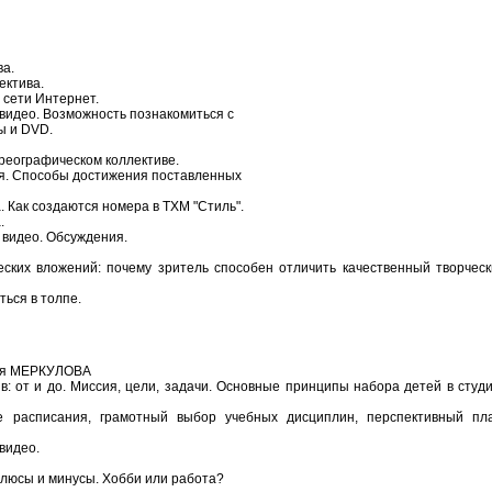
ва.
ектива.
 сети Интернет.
 видео. Возможность познакомиться с
ы и DVD.
реографическом коллективе.
ия. Способы достижения поставленных
 Как создаются номера в ТХМ "Стиль".
.
 видео. Обсуждения.
еских вложений: почему зритель способен отличить качественный творчес
ться в толпе.
дия МЕРКУЛОВА
: от и до. Миссия, цели, задачи. Основные принципы набора детей в студ
е расписания, грамотный выбор учебных дисциплин, перспективный пла
 видео.
люсы и минусы. Хобби или работа?