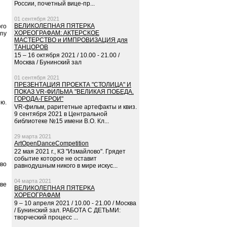
России, почетный вице-пр...
01 сентября 2021
ВЕЛИКОЛЕПНАЯ ПЯТЕРКА
го
ХОРЕОГРАФАМ: АКТЕРСКОЕ
any
МАСТЕРСТВО и ИМПРОВИЗАЦИЯ для
ТАНЦОРОВ
15 – 16 октября 2021 / 10.00 - 21.00 /
Москва / Бунинский зал
01 сентября 2021
ПРЕЗЕНТАЦИЯ ПРОЕКТА "СТОЛИЦА" И
ПОКАЗ VR-ФИЛЬМА "ВЕЛИКАЯ ПОБЕДА.
ГОРОДА-ГЕРОИ"
ию.
VR-фильм, раритетные артефакты и квиз.
9 сентября 2021 в Центральной
библиотеке №15 имени В.О. Кл...
29 марта 2021
ArtOpenDanceCompetition
22 мая 2021 г., КЗ "Измайлово". Грядет
событие которое не оставит
тво
равнодушным никого в мире искус...
04 марта 2021
кве
ВЕЛИКОЛЕПНАЯ ПЯТЕРКА
ХОРЕОГРАФАМ
9 – 10 апреля 2021 / 10.00 - 21.00 / Москва
/ Бунинский зал. РАБОТА С ДЕТЬМИ:
творческий процесс ...