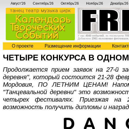
Август'26
Сентябрь'26
Октябрь'26
Ноябрь'26
Декабрь'26
У нас
4040 событий
, их посмотрели
705
Добавлено
2961 положение фестиваля
О проекте
Размещение информации
Контак
ЧЕТЫРЕ КОНКУРСА В ОДНОМ
Продолжается прием заявок на 27-й за
деревня", который состоится 21-28 февр
Мордовия, ПО ЛЕТНИМ ЦЕНАМ! Напом
"Танцевальной деревни" это возможнос
четырех фестивалях. Приезжая на 2
возможность получить дипломы и награ