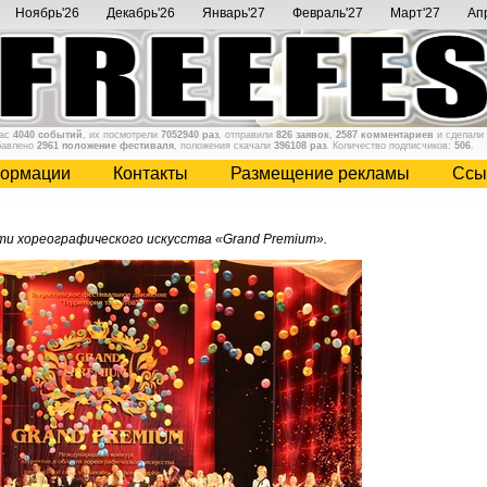
Ноябрь'26
Декабрь'26
Январь'27
Февраль'27
Март'27
Ап
нас
4040 событий
, их посмотрели
7052940 раз
, отправили
826 заявок
,
2587 комментариев
и сделали
бавлено
2961 положение фестиваля
, положения скачали
396108 раз
. Количество подписчиков:
506
.
ормации
Контакты
Размещение рекламы
Cсы
ти хореографического искусства «Grand Premium».