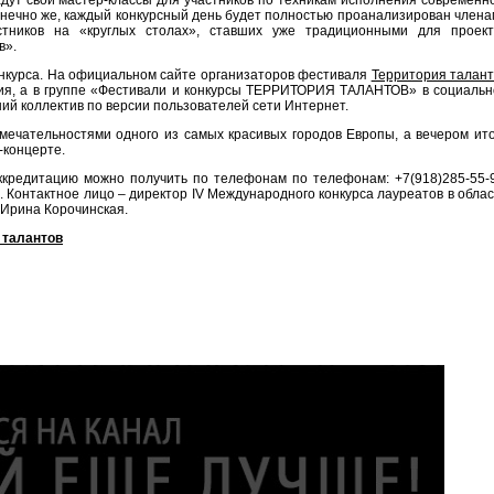
дут свои мастер-классы для участников по техникам исполнения современн
конечно же, каждый конкурсный день будет полностью проанализирован член
астников на «круглых столах», ставших уже традиционными для проект
в».
конкурса. На официальном сайте организаторов фестиваля
Территория талант
ция, а в группе «Фестивали и конкурсы ТЕРРИТОРИЯ ТАЛАНТОВ» в социальн
ий коллектив по версии пользователей сети Интернет.
мечательностями одного из самых красивых городов Европы, а вечером ит
-концерте.
ккредитацию можно получить по телефонам по телефонам: +7(918)285-55-9
.ru. Контактное лицо – директор IV Международного конкурса лауреатов в обла
 Ирина Корочинская.
 талантов