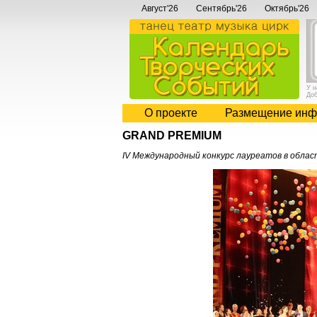
Август'26
Сентябрь'26
Октябрь'26
У 
До
О проекте
Размещение инф
GRAND PREMIUM
IV Международный конкурс лауреатов в облас