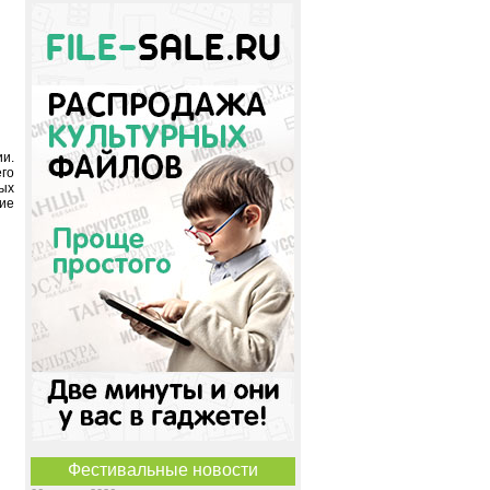
ии.
го
ых
шие
Фестивальные новости