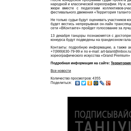
После конкурсной программы судьи проекта да
народной и классической хореографии. Ну и, 
жюри вместе с педагогами коллективов-уч
фестивального движения «Территория таланто
Не только судьи будут оценивать участников 
будет вестись непрерывная он-лайн трансля
сети «ВКонтакте» пройдет голосование за лучш
13 декабря танцоры познакомятся с достопри
конкурса будут подведены на грандиозном гала
Контакты: подробную информацию, а также а
+7(999)630-79-99 и по e-mail: art-talant@inbox
хореографического искусства «Grand Premium»
Подробная информация на сайте:
Территория
Все новости
Количество просмотров: 4355
Поделиться: