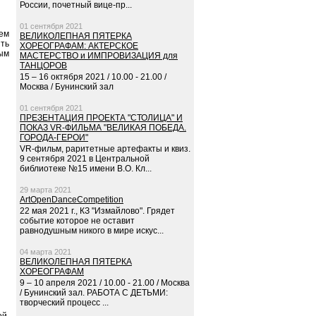
России, почетный вице-пр...
01 сентября 2021
тем
ВЕЛИКОЛЕПНАЯ ПЯТЕРКА
ить
ХОРЕОГРАФАМ: АКТЕРСКОЕ
вым
МАСТЕРСТВО и ИМПРОВИЗАЦИЯ для
ТАНЦОРОВ
15 – 16 октября 2021 / 10.00 - 21.00 /
Москва / Бунинский зал
01 сентября 2021
ПРЕЗЕНТАЦИЯ ПРОЕКТА "СТОЛИЦА" И
ПОКАЗ VR-ФИЛЬМА "ВЕЛИКАЯ ПОБЕДА.
ГОРОДА-ГЕРОИ"
VR-фильм, раритетные артефакты и квиз.
9 сентября 2021 в Центральной
библиотеке №15 имени В.О. Кл...
29 марта 2021
ArtOpenDanceCompetition
22 мая 2021 г., КЗ "Измайлово". Грядет
событие которое не оставит
равнодушным никого в мире искус...
04 марта 2021
ВЕЛИКОЛЕПНАЯ ПЯТЕРКА
ХОРЕОГРАФАМ
9 – 10 апреля 2021 / 10.00 - 21.00 / Москва
/ Бунинский зал. РАБОТА С ДЕТЬМИ:
творческий процесс ...