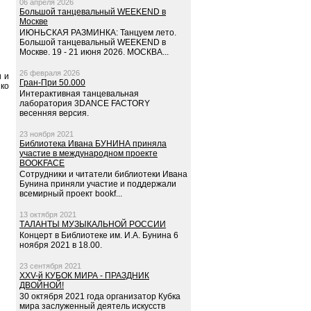
06 апреля 2026
Большой танцевальный WEEKEND в
Москве
ИЮНЬСКАЯ РАЗМИНКА: Танцуем лето.
Большой танцевальный WEEKEND в
Москве. 19 - 21 июня 2026. МОСКВА...
26 февраля 2026
 и
Гран-При 50.000
нко
Интерактивная танцевальная
лаборатория 3DANCE FACTORY
весенняя версия.
23 ноября 2021
Библиотека Ивана БУНИНА приняла
участие в международном проекте
BOOKFACE
Сотрудники и читатели библиотеки Ивана
Бунина приняли участие и поддержали
всемирный проект bookf...
13 октября 2021
ТАЛАНТЫ МУЗЫКАЛЬНОЙ РОССИИ
Концерт в Библиотеке им. И.А. Бунина 6
ноября 2021 в 18.00.
23 сентября 2021
XXV-й КУБОК МИРА - ПРАЗДНИК
ДВОЙНОЙ!
30 октября 2021 года организатор Кубка
мира заслуженный деятель искусств