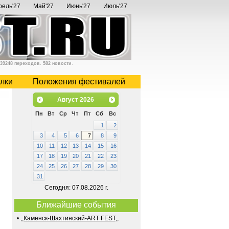
рель'27
Май'27
Июнь'27
Июль'27
39248 переходов
.
582 новости
.
лки
Положения фестивалей
Август
2026
Пн
Вт
Ср
Чт
Пт
Сб
Вс
1
2
3
4
5
6
7
8
9
10
11
12
13
14
15
16
17
18
19
20
21
22
23
24
25
26
27
28
29
30
31
Сегодня: 07.08.2026 г.
Ближайшие события
•
,,Каменск-Шахтинский-ART FEST,,