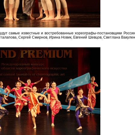
будут самые известные и востребованные хореографы-постановщики России
талапова, Сергей Смирнов, Ирина Новик, Евгений Шевцов, Светлана Вакуле