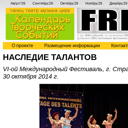
Август'26
Сентябрь'26
Октябрь'26
Ноябрь'26
Декабрь'26
У нас
4040 событий
, их посмотрели
705
Добавлено
2961 положение фестиваля
О проекте
Размещение информации
Контак
НАСЛЕДИЕ ТАЛАНТОВ
VI-ой Международный Фестиваль, г. Стр
30 октября 2014 г.