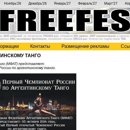
Ноябрь'26
Декабрь'26
Январь'27
Февраль'27
Март'27
Ап
нас
4040 событий
, их посмотрели
7053420 раз
, отправили
826 заявок
,
2587 комментариев
и сделали
бавлено
2961 положение фестиваля
, положения скачали
396114 раз
. Количество подписчиков:
506
.
ормации
Контакты
Размещение рекламы
Cсы
ТИНСКОМУ ТАНГО
го (МФАТ) представляет:
России по аргентинскому танго.