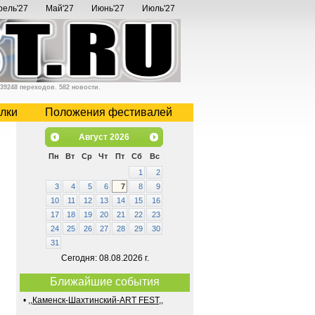
рель'27
Май'27
Июнь'27
Июль'27
39248 переходов
.
582 новости
.
лки
Положения фестивалей
Август
2026
Пн
Вт
Ср
Чт
Пт
Сб
Вс
1
2
3
4
5
6
7
8
9
10
11
12
13
14
15
16
17
18
19
20
21
22
23
24
25
26
27
28
29
30
31
Сегодня: 08.08.2026 г.
Ближайшие события
•
,,Каменск-Шахтинский-ART FEST,,