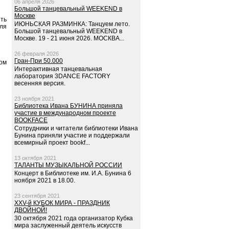
06 апреля 2026
Большой танцевальный WEEKEND в
Москве
ть
ИЮНЬСКАЯ РАЗМИНКА: Танцуем лето.
ля
Большой танцевальный WEEKEND в
Москве. 19 - 21 июня 2026. МОСКВА...
26 февраля 2026
Гран-При 50.000
ом
Интерактивная танцевальная
лаборатория 3DANCE FACTORY
весенняя версия.
23 ноября 2021
Библиотека Ивана БУНИНА приняла
участие в международном проекте
BOOKFACE
Сотрудники и читатели библиотеки Ивана
Бунина приняли участие и поддержали
всемирный проект bookf...
13 октября 2021
ТАЛАНТЫ МУЗЫКАЛЬНОЙ РОССИИ
Концерт в Библиотеке им. И.А. Бунина 6
ноября 2021 в 18.00.
23 сентября 2021
XXV-й КУБОК МИРА - ПРАЗДНИК
ДВОЙНОЙ!
30 октября 2021 года организатор Кубка
мира заслуженный деятель искусств