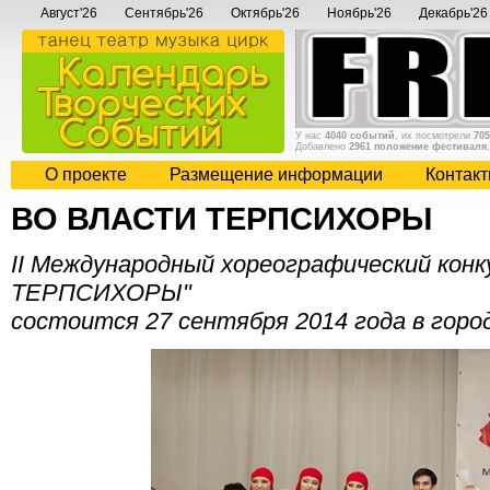
Август'26
Сентябрь'26
Октябрь'26
Ноябрь'26
Декабрь'26
У нас
4040 событий
, их посмотрели
705
Добавлено
2961 положение фестиваля
О проекте
Размещение информации
Контак
ВО ВЛАСТИ ТЕРПСИХОРЫ
II Международный хореографический кон
ТЕРПСИХОРЫ"
состоится 27 сентября 2014 года в горо