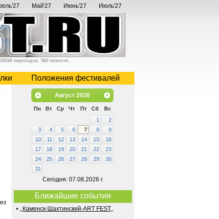
рель'27
Май'27
Июнь'27
Июль'27
39248 переходов
.
582 новости
.
лки
Положения фестивалей
Август
2026
Пн
Вт
Ср
Чт
Пт
Сб
Вс
1
2
3
4
5
6
7
8
9
10
11
12
13
14
15
16
17
18
19
20
21
22
23
24
25
26
27
28
29
30
31
Сегодня: 07.08.2026 г.
Ближайшие события
ез
•
,,Каменск-Шахтинский-ART FEST,,