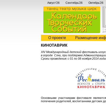
Август'26
Сентябрь'26
Октябрь'26
У 
До
О проекте
Размещение инф
КИНОТАВРИК
XIV Международный детский фестиваль иску
в городе Сочи, при поддержке:Администрации
Сроки проведения: с 01 по 08 ноября 2014 года
Основными участниками фестиваля являются
попечения родителей, воспитанники детских до