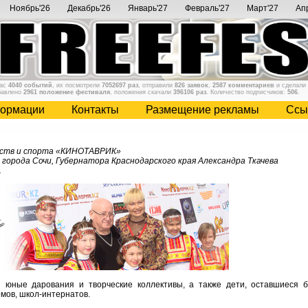
Ноябрь'26
Декабрь'26
Январь'27
Февраль'27
Март'27
Ап
нас
4040 событий
, их посмотрели
7052697 раз
, отправили
826 заявок
,
2587 комментариев
и сделали
бавлено
2961 положение фестиваля
, положения скачали
396106 раз
. Количество подписчиков:
506
.
ормации
Контакты
Размещение рекламы
Cсы
сств и спорта «КИНОТАВРИК»
 города Сочи, Губернатора Краснодарского края Александра Ткачева
.
 юные дарования и творческие коллективы, а также дети, оставшиеся б
мов, школ-интернатов.