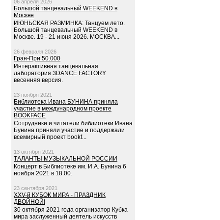
06 апреля 2026
Большой танцевальный WEEKEND в
Москве
ИЮНЬСКАЯ РАЗМИНКА: Танцуем лето.
Большой танцевальный WEEKEND в
Москве. 19 - 21 июня 2026. МОСКВА...
26 февраля 2026
Гран-При 50.000
Интерактивная танцевальная
лаборатория 3DANCE FACTORY
весенняя версия.
23 ноября 2021
Библиотека Ивана БУНИНА приняла
участие в международном проекте
BOOKFACE
Сотрудники и читатели библиотеки Ивана
Бунина приняли участие и поддержали
всемирный проект bookf...
13 октября 2021
ТАЛАНТЫ МУЗЫКАЛЬНОЙ РОССИИ
Концерт в Библиотеке им. И.А. Бунина 6
ноября 2021 в 18.00.
23 сентября 2021
XXV-й КУБОК МИРА - ПРАЗДНИК
ДВОЙНОЙ!
30 октября 2021 года организатор Кубка
мира заслуженный деятель искусств