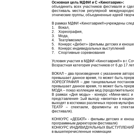
Основная цель МДФИ и С «Кинотаврик»:
объединить всех участников фестиваля и сде
фестиваль местом регулярной международн
этнические группы, объединенные идеей творч
В рамках МДФИ «Кинотаврик®»учреждены сле
1. Вокал,
2. Хореография,
3. Мода,
4. Театр\мюзикл
5. Конкурс «Дебют» (фильмы детских и юношес
6. Конкурс индивидуальных выступлений
7. Спортивные соревнования
Условия участия в МДФИ «Кинотаврик®» в г. Со
Возрастная категория участников от 6 до 17 лет
ВОКАЛ – два произведения с указанием авторо
превышает данное время, то может быть прер
ХОРЕОГРАФИЯ – две танцевальные постановки
превышает данное время, то может быть прер
МОДА – показ коллекции мод (продолжительност
В рамках «Дня моды» - конкурс «Мини-мисс и
представления- 1ый выход- «визитка» в национа
выходят в костюмах различных героев мультфил
ТЕАТР – спектакли, фрагменты из спектак
фестиваля).
КОНКУРС «ДЕБЮТ» - фильмы детских и юношес
программным директором фестиваля)
КОНКУРС ИНДИВИДУАЛЬНЫХ ВЫСТУПЛЕНИЙ – 1 н
в вышеперечисленные номинации