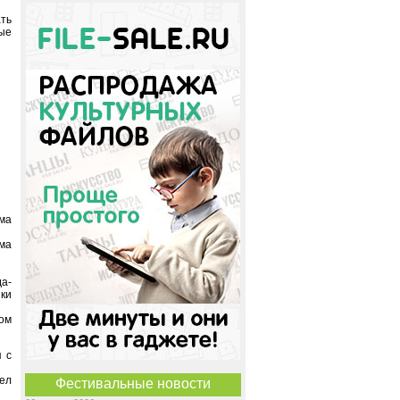
ать
ые
мма
ма
да-
ики
ом
 с
ел
Фестивальные новости