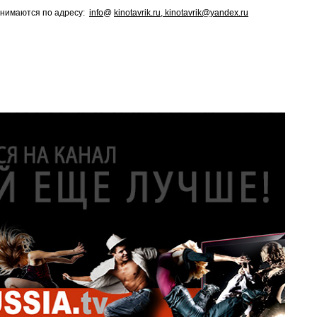
инимаются по адресу:
info
@
kinotavrik.ru, kinotavrik@yandex.ru