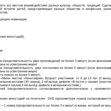
лать его местом взаимодействия разных культур, обществ, традиций. Сдел
ой встречи детей, представляющих разные общества и конфессии, разн
ества.
дующие номинации:
ких киностудий),
чи:
.
в (продолжительность двух произведений не более 5 минут) (если фоногра
вана по усмотрению жюри)
 (продолжительность двух постановок не более 5 минут) (если фонограм
вана по усмотрению жюри)
ь показа не более 5 минут).
 «Мини- мистер «Кинотаврик». Возраст участников от 6 до 13 лет (3 выхо
льном костюме (30 секунд), 2-ой выход- дефиле «В гостях у сказки» (участн
ьмов и сказок),3-ий выход -дефиле в вечернем костюме.)
лей (продолжительность согласовывается дополнительно с оргкомитет
ких киностудий на носителях DVD (хронометраж показа согласовывается
омер (продолжительность не более 3-х минут) в жанре, который не вош