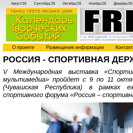
Август'26
Сентябрь'26
Октябрь'26
Ноябрь'26
Декабрь'26
У нас
4040 событий
, их посмотрели
705
Добавлено
2961 положение фестиваля
О проекте
Размещение информации
Контак
РОССИЯ - СПОРТИВНАЯ ДЕР
V Международная выставка «Спортив
мультимедиа» пройдет с 9 по 11 октяб
(Чувашская Республика) в рамках е
спортивного форума «Россия – спортивн