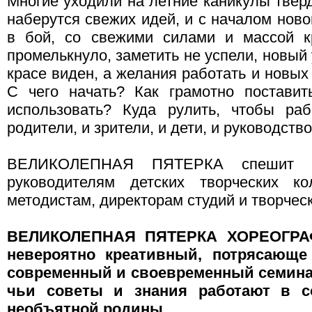
Многие уходили на летние каникулы тверд
наберутся свежих идей, и с началом новог
в бой, со свежими силами и массой к
промелькнуло, заметить не успели, новый 
красе виден, а желания работать и новых
C чего начать? Как грамотно поставит
использовать? Куда рулить, чтобы ра
родители, и зрители, и дети, и руководств
ВЕЛИКОЛЕПНАЯ ПЯТЕРКА спешит н
руководителям детских творческих ко
методистам, директорам студий и творческ
ВЕЛИКОЛЕПНАЯ ПЯТЕРКА ХОРЕОГРАФ
невероятно креативный, потрясающ
cовременный и своевременный семинар
чьи советы и знания работают в с
необъятной родины.