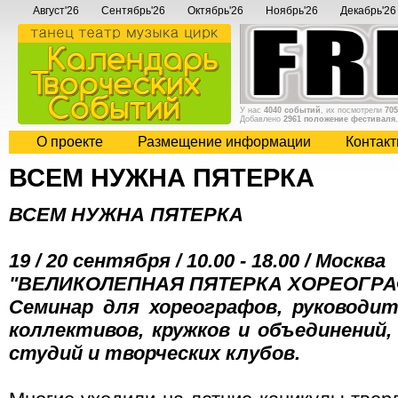
Август'26
Сентябрь'26
Октябрь'26
Ноябрь'26
Декабрь'26
У нас
4040 событий
, их посмотрели
705
Добавлено
2961 положение фестиваля
О проекте
Размещение информации
Контак
ВСЕМ НУЖНА ПЯТЕРКА
ВСЕМ НУЖНА ПЯТЕРКА
19 / 20 сентября / 10.00 - 18.00 / Москва
"ВЕЛИКОЛЕПНАЯ ПЯТЕРКА ХОРЕОГРА
Семинар для хореографов, руководи
коллективов, кружков и объединений
студий и творческих клубов.