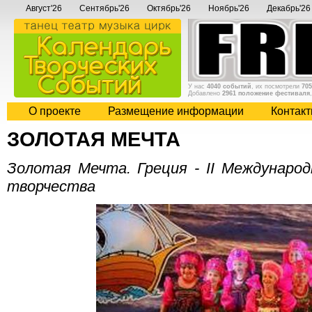
Август'26
Сентябрь'26
Октябрь'26
Ноябрь'26
Декабрь'26
У нас
4040 событий
, их посмотрели
705
Добавлено
2961 положение фестиваля
О проекте
Размещение информации
Контак
ЗОЛОТАЯ МЕЧТА
Золотая Мечта. Греция - II Междунаро
творчества