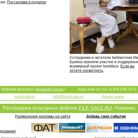
сия.
Постановка в подарок
Сотрудники и читатели библиотеки И
Бунина приняли участие и поддержал
всемирный проект bookface.
Если вы
хотите посмотреть
Новинки магазина «
Книжная сцена
»
Заказ книг по тел. 8-905-598-5071
bookovka.ru
info@bookovka.ru
Другие книги
Распродажа культурных файлов
FILE-SALE.RU
. Новинки:
Размещение рекламы на сайте
Добавь свое событие