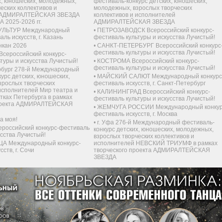
х, юношеских, молодежных,
фестиваль-конкурс детских, юношеских,
еских коллективов и
молодежных, взрослых творческих
 АДМИРАЛТЕЙСКАЯ ЗВЕЗДА
коллективов и исполнителей
2025-2026 гг.
АДМИРАЛТЕЙСКАЯ ЗВЕЗДА
УЛЬТУР Международный
•
ПЕТРОЗАВОДСК Всероссийский конкурс-
ль искусств, г. Казань
фестиваль культуры и искусства Лучистый!
нкан 2026
•
САНКТ-ПЕТЕРБУРГ Всероссийский конкурс
фестиваль культуры и искусства Лучистый!
ероссийский конкурс-
туры и искусства Лучистый!
•
КОСТРОМА Всероссийский конкурс-
фестиваль культуры и искусства Лучистый!
ербург 278-й Международный
урс детских, юношеских,
•
МАЙСКИЙ САЛЮТ Международный конкурс
зрослых творческих
фестиваль искусств, г. Санкт-Петербург
исполнителей Мир театра и
•
КАЛИНИНГРАД Всероссийский конкурс-
тках Петербурга в рамках
фестиваль культуры и искусства Лучистый!
проекта АДМИРАЛТЕЙСКАЯ
•
ЖЕМЧУГА РОССИИ Международный конкур
фестиваль искусств, г. Москва
а моя!
•
г. Уфа 276-й Международный фестиваль-
российский конкурс-фестиваль
конкурс детских, юношеских, молодежных,
усства Лучистый!
взрослых творческих коллективов и
А Международный конкурс-
исполнителей НЕВСКИЙ ТРИУМФ в рамках
ств, г. Сочи
творческого проекта АДМИРАЛТЕЙСКАЯ
ЗВЕЗДА