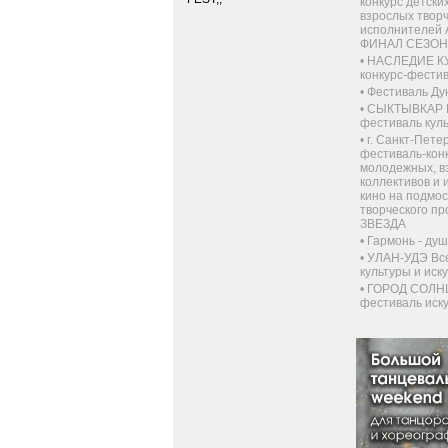
конкурс детски
взрослых творч
исполнителей
ФИНАЛ СЕЗОНА 
•
НАСЛЕДИЕ К
конкурс-фестива
•
Фестиваль Ду
•
СЫКТЫВКАР Вс
фестиваль куль
•
г. Санкт-Пет
фестиваль-конк
молодежных, в
коллективов и 
кино на подмос
творческого 
ЗВЕЗДА
•
Гармонь - душ
•
УЛАН-УДЭ Все
культуры и иск
•
ГОРОД СОЛНЦ
фестиваль искус