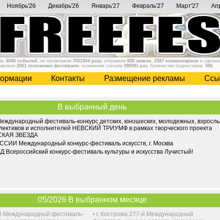
Ноябрь'26
Декабрь'26
Январь'27
Февраль'27
Март'27
Ап
нас
4040 событий
, их посмотрели
7051904 раза
, отправили
826 заявок
,
2587 комментариев
и сделал
бавлено
2961 положение фестиваля
, положения скачали
396091 раз
. Количество подписчиков:
506
.
ормации
Контакты
Размещение рекламы
Cсы
В выбранный день
 Международный фестиваль-конкурс детских, юношеских, молодежных, взросл
ллективов и исполнителей НЕВСКИЙ ТРИУМФ в рамках творческого проекта
КАЯ ЗВЕЗДА
ИИ Международный конкурс-фестиваль искусств, г. Москва
Всероссийский конкурс-фестиваль культуры и искусства Лучистый!
05/2026 В выбранном месяце
9-й Международный фестиваль-
•
г. Кострома 277-й Международный