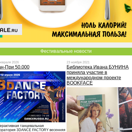
Фестивальные новости
февраля 2026
23 ноября 2021
ан-При 50.000
Библиотека Ивана БУНИНА
приняла участие в
международном проекте
BOOKFACE
ерактивная танцевальная
оратория 3DANCE FACTORY весенняя