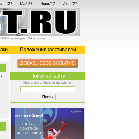
рель'27
Май'27
Июнь'27
Июль'27
и
39248 переходов
.
582 новости
.
лки
Положения фестивалей
Поиск по сайту
ых
Найдите событие на сайте: