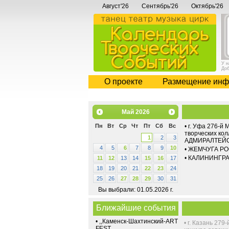
Август'26
Сентябрь'26
Октябрь'26
У 
До
О проекте
Размещение инф
Май
2026
•
г. Уфа 276-й
Пн
Вт
Ср
Чт
Пт
Сб
Вс
творческих ко
1
2
3
АДМИРАЛТЕЙС
4
5
6
7
8
9
10
•
ЖЕМЧУГА РОСС
•
КАЛИНИНГРАД 
11
12
13
14
15
16
17
18
19
20
21
22
23
24
25
26
27
28
29
30
31
Вы выбрали: 01.05.2026 г.
Ближайшие события
•
,,Каменск-Шахтинский-ART
•
г. Казань 27
FEST,,