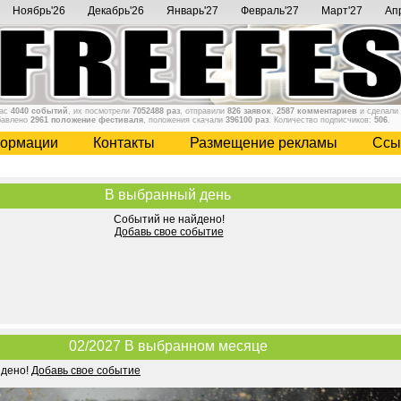
Ноябрь'26
Декабрь'26
Январь'27
Февраль'27
Март'27
Ап
нас
4040 событий
, их посмотрели
7052488 раз
, отправили
826 заявок
,
2587 комментариев
и сделали
бавлено
2961 положение фестиваля
, положения скачали
396100 раз
. Количество подписчиков:
506
.
ормации
Контакты
Размещение рекламы
Cсы
В выбранный день
Событий не найдено!
Добавь свое событие
02/2027 В выбранном месяце
йдено!
Добавь свое событие