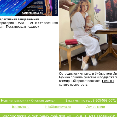
ерактивная танцевальная
оратория 3DANCE FACTORY весенняя
сия.
Постановка в подарок
Сотрудники и читатели библиотеки И
Бунина приняли участие и поддержал
всемирный проект bookface.
Если вы
хотите посмотреть
Новинки магазина «
Книжная сцена
»
Заказ книг по тел. 8-905-598-5071
bookovka.ru
info@bookovka.ru
Другие книги
Распродажа культурных файлов
FILE-SALE.RU
. Новинки: