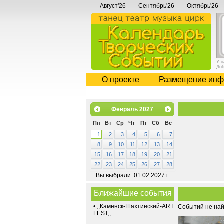
Август'26
Сентябрь'26
Октябрь'26
У 
До
О проекте
Размещение инф
Февраль
2027
Пн
Вт
Ср
Чт
Пт
Сб
Вс
1
2
3
4
5
6
7
8
9
10
11
12
13
14
15
16
17
18
19
20
21
22
23
24
25
26
27
28
Вы выбрали: 01.02.2027 г.
Ближайшие события
•
,,Каменск-Шахтинский-ART
Событий не на
FEST,,