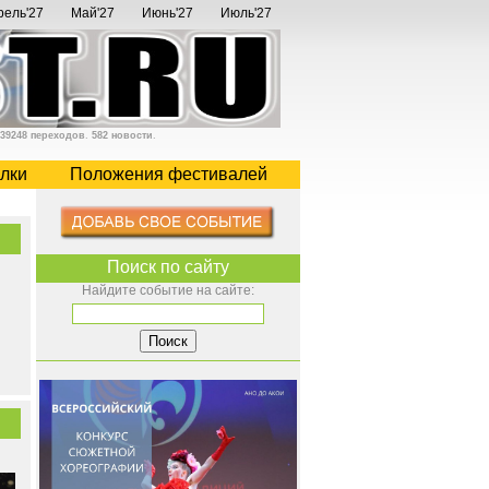
рель'27
Май'27
Июнь'27
Июль'27
39248 переходов
.
582 новости
.
лки
Положения фестивалей
Поиск по сайту
Найдите событие на сайте: