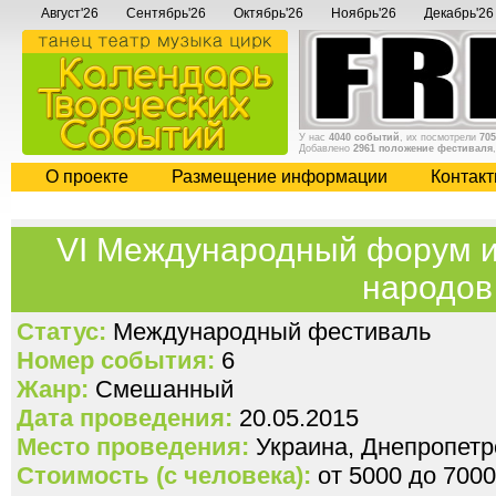
Август'26
Сентябрь'26
Октябрь'26
Ноябрь'26
Декабрь'26
У нас
4040 событий
, их посмотрели
705
Добавлено
2961 положение фестиваля
О проекте
Размещение информации
Контак
VI Международный форум и
народов
Статус:
Международный фестиваль
Номер события:
6
Жанр:
Смешанный
Дата проведения:
20.05.2015
Место проведения:
Украина, Днепропетр
Стоимость (с человека):
от 5000 до 7000