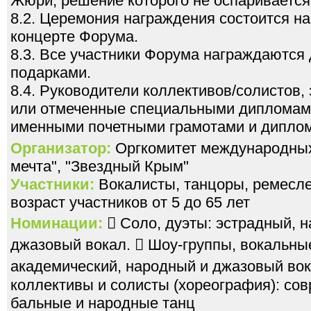
Жюри, решение которого не оспаривается
8.2. Церемония награждения состоится н
концерте Форума.
8.3. Все участники Форума награждаютс
подарками.
8.4. Руководители коллективов/солистов,
или отмеченные специальными дипломам
именными почетными грамотами и дипло
Организатор:
Оргкомитет международных
мечта", "Звездный Крым"
Участники:
Вокалисты, танцоры, ремесле
возраст участников от 5 до 65 лет
Номинации:
 Соло, дуэты: эстрадный, 
джазовый вокал.  Шоу-группы, вокальны
академический, народный и джазовый вок
коллективы и солисты (хореография): со
бальные и народные танц