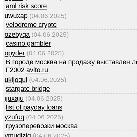
aml risk score
uwuxap
(04.06.2025)
velodrome crypto
ozebyqa
(04.06.2025)
casino gambler
opyder
(04.06.2025)
В городе москва на продажу выставлен 
F2002
avito.ru
ukijoqul
(04.06.2025)
stargate bridge
ijuxaju
(04.06.2025)
list of payday loans
yzufuq
(04.06.2025)
грузоперевозки москва
ymudizig
(04.06.2025)