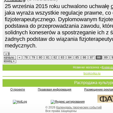
25 września 2015 roku uchwalono uchwałę
jaka wyraża wszystkie regulacje prawne, co 
fizjoterapeutycznego. Dyplomowanym fizjot
podstawa do przeprowadzania zawodu, które 
solidnych koneserów a spostrzeganie ich z 
żadnych podstaw do wiązania fizjoterapeut
medycznych.
« В
начало
«
78
79
80
81
82
83
84
85
86
87
88
89
конец »
Новинки магазина «
Книжна
bookovka.ru
Распродажа культу
О проекте
Правовая информация
Размещение реклам
© 2026
Календарь творческих событий
Все права защищены