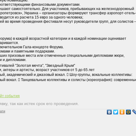
ьную номинацию.
 соответствующими финансовыми документами.
решают самостоятельно. Для участников, прибывающих на железнодорожный
пропетровск», Украина – организаторы формируют трансфер аэропорт-отель-
водится из расчета 15 евро за одного человека;
тей во время проведения фестиваля несут руководители групп, для солистов 
орума) в каждой возрастной категории и в каждой номинации оценивает
аривается.
ключительном Гала-концерте Форума.
ломами и памятными подарками.
нявших призовые места или отмеченные специальными дипломами жюри,
и и дипломами.
ивалей "Золотая мечта", "Звездный Крым"
 актеры и артисты, возраст участников от 5 до 65 лет
ый, академический и джазовый вокал.  Шоу-группы, вокальные коллективы:
ый вокал.  Танцевальные коллективы и солисты (хореография): современны
айт события
ку, так как истек срок его проведения.
чати