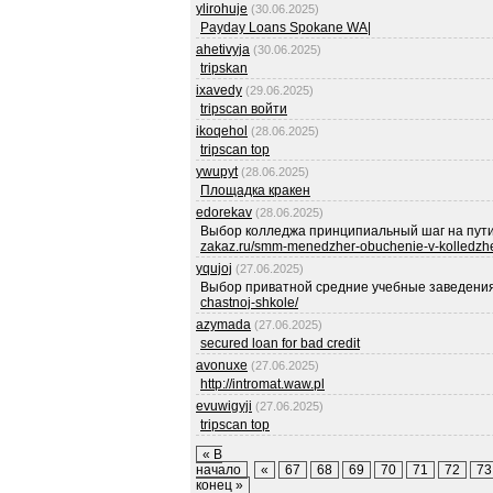
ylirohuje
(30.06.2025)
Payday Loans Spokane WA
|
ahetivyja
(30.06.2025)
tripskan
ixavedy
(29.06.2025)
tripscan войти
ikoqehol
(28.06.2025)
tripscan top
ywupyt
(28.06.2025)
Площадка кракен
edorekav
(28.06.2025)
Выбор колледжа принципиальный шаг на пут
zakaz.ru/smm-menedzher-obuchenie-v-kolledzhe
yqujoj
(27.06.2025)
Выбор приватной средние учебные заведени
chastnoj-shkole/
azymada
(27.06.2025)
secured loan for bad credit
avonuxe
(27.06.2025)
http://intromat.waw.pl
evuwigyji
(27.06.2025)
tripscan top
« В
начало
«
67
68
69
70
71
72
73
конец »