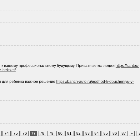
и к вашему профессиональному будущему. Приватные колледжи
https://santex-
-hekslet/
я для ребенка важное решение
https://banch-auto.ru/podhod-k-obucheniyu-v-
74
75
76
77
78
79
80
81
82
83
84
85
86
87
»