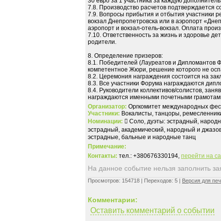
30 евро за 1 участника за каждую дополнител
7.8. Производство расчетов подтверждается
7.9. Вопросы прибытия и отбытия участники 
вокзал Днепропетровска или в аэропорт «Дне
аэропорт и вокзал-отель-вокзал. Оплата произ
7.10. Ответственность за жизнь и здоровье де
родители.
8. Определение призеров:
8.1. Победителей (Лауреатов и Дипломантов Ф
компетентное Жюри, решение которого не осп
8.2. Церемония награждения состоится на за
8.3. Все участники Форума награждаются дип
8.4. Руководители коллективов/солистов, за
награждаются именными почетными грамотам
Организатор:
Оргкомитет международных фест
Участники:
Вокалисты, танцоры, ремесленники,
Номинации:
 Соло, дуэты: эстрадный, народн
эстрадный, академический, народный и джазов
эстрадные, бальные и народные танц
Примечание:
Контакты:
тел.: +380676330194,
перейти на с
На данное событие нельзя заполнить заяв
Просмотров: 154718 | Переходов: 5 |
Версия для пе
Комментарии:
Оставить комментарий о событии