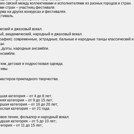
ких связей между коллективами и исполнителями из разных городов и стран.
ми стран – участниц фестиваля.
ума на других конкурсах и фестивалях.
стиваль.
ческий и джазовый вокал.
ый, академический, народный и джазовый вокал.
графия): современные, эстрадные, бальные и народные танцы классический и
цы.
, дуэты, народные ансамбли.
ансамбли.
тюм, детская и подростковая одежда.
тивы.
мастеров прикладного творчества.
дшая категория – от 4 до 8 лет;
няя категория – от 9 до 15 лет;
аршая категория – от 16 до 20 лет;
рослая категория – от 21 года.
ровое пение, фольклор и народный вокал:
адшая категория – от 5 до 10 лет;
егория – от 11 до 15 лет;