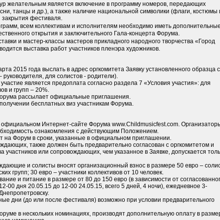
тур желательным является включение в программу номеров, передающих
и, танцы и др.), а также наличие национальной символики (флаги, костюмы 
и закрытия фестиваля.
ограмм, всем коллективам и исполнителям необходимо иметь дополнительны
ственного открытия и заключительного Гала-концерта Форума.
тавки и мастер-классы мастеров прикладного народного творчества «Город
одится выставка работ участников пленэра художников.
арта 2015 года выслать в адрес оргкомитета Заявку установленного образца с
 руководителя, для солистов - родители).
участие является предоплата согласно раздела 7 «Условия участия»: для
ов и групп – 20%.
 Форума рассылает официальные приглашения.
в получении бесплатных виз участникам Форума.
 официальном Интернет-сайте Форума www.Childmusicfest.com. Организатор
обходимость ознакомления с действующим Положением.
т на Форум в сроки, указанные в официальном приглашении.
ождающих, также должен быть предварительно согласован с оргкомитетом и
ва участников или сопровождающих, чем указанное в Заявке, допускается тол
ождающие и солисты вносят организационный взнос в размере 50 евро – соли
ких групп; 30 евро – участники коллективов от 10 человек.
вание и питание в размере от 80 до 150 евро (в зависимости от согласованно
2-00 дня 20.05.15 до 12-00 24.05.15, всего 5 дней, 4 ночи), ежедневное 3-
 Днепропетровску.
ные дни (до или после фестиваля) возможно при условии предварительного
Форуме в нескольких номинациях, производят дополнительную оплату в разме