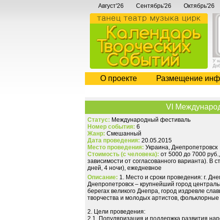
Август'26
Сентябрь'26
Октябрь'26
У 
До
О проекте
Размещение инф
VI Международ
Статус:
Международный фестиваль
Номер события:
6
Жанр:
Смешанный
Дата проведения:
20.05.2015
Место проведения:
Украина, Днепропетровск
Стоимость (с человека):
от 5000 до 7000 руб.
зависимости от согласованного варианта). В ст
дней, 4 ночи), ежедневное
Описание:
1. Место и сроки проведения: г. Дн
Днепропетровск – крупнейший город централь
берегах великого Днепра, город издревле сла
творчества и молодых артистов, фольклорные
2. Цели проведения:
2.1. Популяризация и поддержка развития нар