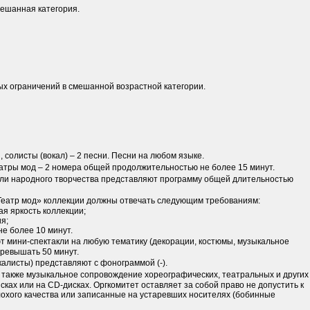
мешанная категория.
х ограничений в смешанной возрастной категории.
, солисты (вокал) – 2 песни. Песни на любом языке.
еатры мод – 2 номера общей продолжительностью не более 15 минут.
ли народного творчества представляют программу общей длительностью
Театр мод» коллекции должны отвечать следующим требованиям:
я яркость коллекции;
я;
не более 10 минут.
т мини-спектакли на любую тематику (декорации, костюмы, музыкальное
превышать 50 минут.
калисты) представляют с фонограммой (-).
 также музыкальное сопровождение хореографических, театральных и других
ах или на CD-дисках. Оргкомитет оставляет за собой право не допустить к
хого качества или записанные на устаревших носителях (бобинные