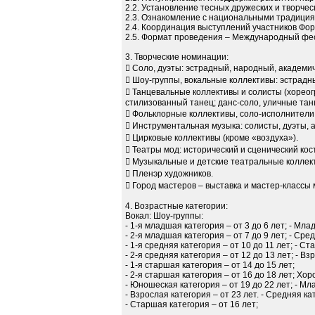
2.2. Установление тесных дружеских и творчес
2.3. Ознакомление с национальными традиция
2.4. Координация выступлений участников Фор
2.5. Формат проведения – Международный фе
3. Творческие номинации:
 Соло, дуэты: эстрадный, народный, академи
 Шоу-группы, вокальные коллективы: эстрадн
 Танцевальные коллективы и солисты (хорео
стилизованный танец; данс-соло, уличные тан
 Фольклорные коллективы, соло-исполнители
 Инструментальная музыка: солисты, дуэты, 
 Цирковые коллективы (кроме «воздуха»).
 Театры мод: исторический и сценический кос
 Музыкальные и детские театральные коллек
 Пленэр художников.
 Город мастеров – выставка и мастер-классы 
4. Возрастные категории:
Вокал: Шоу-группы:
- 1-я младшая категория – от 3 до 6 лет; - Мла
- 2-я младшая категория – от 7 до 9 лет; - Сред
- 1-я средняя категория – от 10 до 11 лет; - Ст
- 2-я средняя категория – от 12 до 13 лет; - Вз
- 1-я старшая категория – от 14 до 15 лет;
- 2-я старшая категория – от 16 до 18 лет; Хо
- Юношеская категория – от 19 до 22 лет; - Мл
- Взрослая категория – от 23 лет. - Средняя кат
- Старшая категория – от 16 лет;