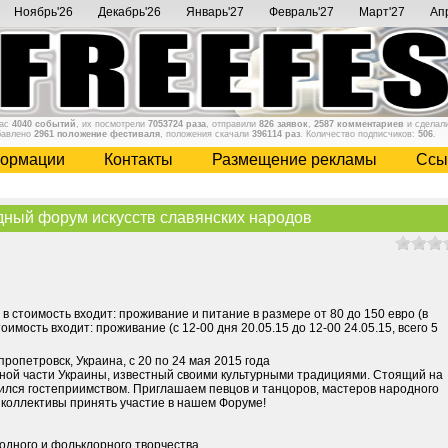
Ноябрь'26
Декабрь'26
Январь'27
Февраль'27
Март'27
Ап
нас
4040 событий
, их посмотрели
7053724 раза
, отправили
826 заявок
,
2587 комментариев
и сделал
бавлено
2961 положение фестиваля
, положения скачали
396114 раз
. Количество подписчиков:
506
.
ормации
Контакты
Размещение рекламы
Cсы
ный форум искусств славянских народов
, в стоимость входит: проживание и питание в размере от 80 до 150 евро (в
оимость входит: проживание (с 12-00 дня 20.05.15 до 12-00 24.05.15, всего 5
епропетровск, Украина, с 20 по 24 мая 2015 года
ной части Украины, известный своими культурными традициями. Стоящий на
вился гостеприимством. Приглашаем певцов и танцоров, мастеров народного
 коллективы принять участие в нашем Форуме!
одного и фольклорного творчества.