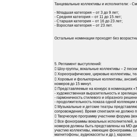
Танцевальные коллективы и исполнители: - С
- Младшая категория – от 3 до 9 лет;
- Средняя категория – от 11 до 15 лет;
- Старшая категория – от 16 до 23 лет;
- Взрослая категория – от 23 лет.
Остальные номинации проходят без возрастны
5. Регламент выступлений:
 Шоу-группы, вокальные коллективы – 2 песни
 Хореографические, цирковые коллективы, т
 Хоровые и фольклорные коллективы, ансамб
номеров до 15 минут.
 Представляемые на конкурс в номинациях «
- художественная выразительность и зрелищна
- гармоничность стилевого и образного решени
- продолжительность показа одной коллекции 
 Музыкальные и детские театры представляю
сопровождение). Время спектакля не должно 
 Творческую программу участники форума (во
 Все фонограммы вокальных исполнителей, а
номеров должны быть представлены на МD-диск
участию коллективы, имеющие фонограммы пло
магнитофоны, аудиокассеты и др.), караоке.