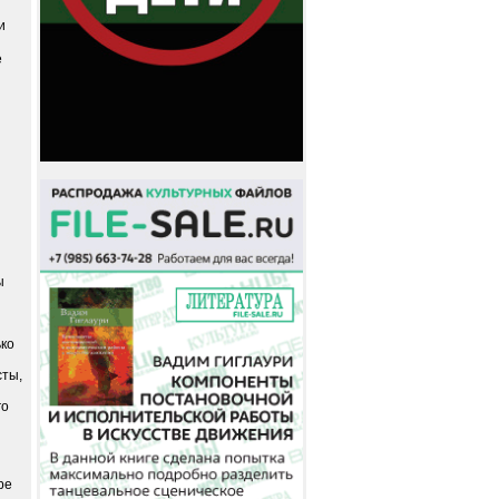
и
е
ы
ько
сты,
го
ре