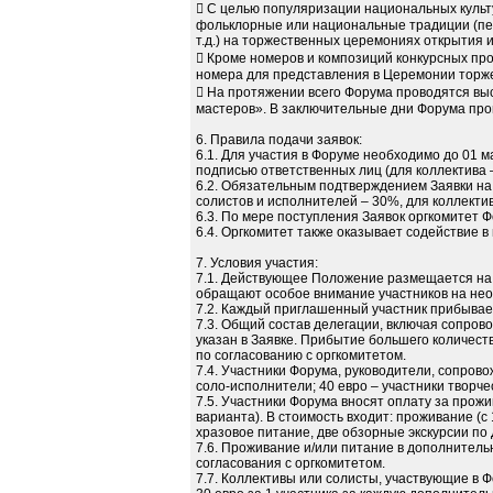
 С целью популяризации национальных куль
фольклорные или национальные традиции (песн
т.д.) на торжественных церемониях открытия 
 Кроме номеров и композиций конкурсных пр
номера для представления в Церемонии торже
 На протяжении всего Форума проводятся выс
мастеров». В заключительные дни Форума пров
6. Правила подачи заявок:
6.1. Для участия в Форуме необходимо до 01 м
подписью ответственных лиц (для коллектива –
6.2. Обязательным подтверждением Заявки на 
солистов и исполнителей – 30%, для коллектив
6.3. По мере поступления Заявок оргкомитет
6.4. Оргкомитет также оказывает содействие 
7. Условия участия:
7.1. Действующее Положение размещается на
обращают особое внимание участников на не
7.2. Каждый приглашенный участник прибывае
7.3. Общий состав делегации, включая сопров
указан в Заявке. Прибытие большего количест
по согласованию с оргкомитетом.
7.4. Участники Форума, руководители, сопров
соло-исполнители; 40 евро – участники творчес
7.5. Участники Форума вносят оплату за прожи
варианта). В стоимость входит: проживание (с 1
хразовое питание, две обзорные экскурсии по
7.6. Проживание и/или питание в дополнитель
согласования с оргкомитетом.
7.7. Коллективы или солисты, участвующие в 