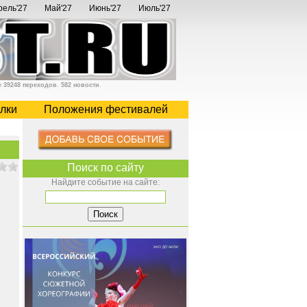
рель'27
Май'27
Июнь'27
Июль'27
и
39248 переходов
.
582 новости
.
лки
Положения фестивалей
Поиск по сайту
Найдите событие на сайте: