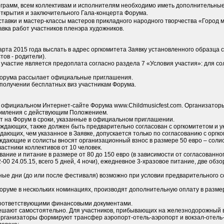
ограмм, всем коллективам и исполнителям необходимо иметь дополнительны
ткрытия и заключительного Гала-концерта Форума.
тавки и мастер-классы мастеров прикладного народного творчества «Город м
вка работ участников пленэра художников.
марта 2015 года выслать в адрес оргкомитета Заявку установленного образца
тов - родители).
участие является предоплата согласно раздела 7 «Условия участия»: для со
 Форума рассылает официальные приглашения.
в получении бесплатных виз участникам Форума.
 официальном Интернет-сайте Форума www.Childmusicfest.com. Организато
комления с действующим Положением.
т на Форум в сроки, указанные в официальном приглашении.
ождающих, также должен быть предварительно согласован с оргкомитетом и у
дающих, чем указанное в Заявке, допускается только по согласованию с оргк
ождающие и солисты вносят организационный взнос в размере 50 евро – соли
частники коллективов от 10 человек.
вание и питание в размере от 80 до 150 евро (в зависимости от согласованно
2-00 24.05.15, всего 5 дней, 4 ночи), ежедневное 3-хразовое питание, две обз
ные дни (до или после фестиваля) возможно при условии предварительного с
Форуме в нескольких номинациях, производят дополнительную оплату в размер
 соответствующими финансовыми документами.
решают самостоятельно. Для участников, прибывающих на железнодорожный 
 организаторы формируют трансфер аэропорт-отель-аэропорт и вокзал-отель-