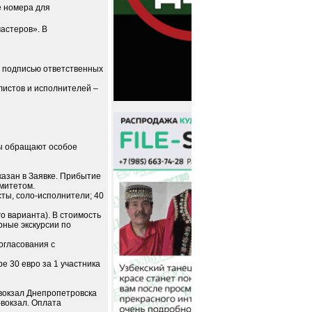
е номера для
астеров». В
 с подписью ответственных
листов и исполнителей –
ры обращают особое
казан в Заявке. Прибытие
омитетом.
сты, соло-исполнители; 40
го варианта). В стоимость
орные экскурсии по
огласования с
е 30 евро за 1 участника
вокзал Днепропетровска
вокзал. Оплата