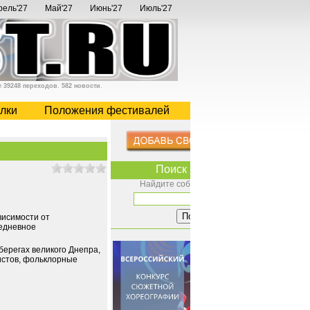
рель'27
Май'27
Июнь'27
Июль'27
и
39248 переходов
.
582 новости
.
лки
Положения фестивалей
Поиск по сайту
Найдите событие на сайте:
ависимости от
жедневное
берегах великого Днепра,
истов, фольклорные