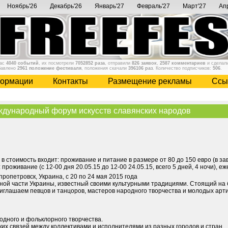
Ноябрь'26
Декабрь'26
Январь'27
Февраль'27
Март'27
Ап
нас
4040 событий
, их посмотрели
7052852 раза
, отправили
826 заявок
,
2587 комментариев
и сделал
бавлено
2961 положение фестиваля
, положения скачали
396106 раз
. Количество подписчиков:
506
.
ормации
Контакты
Размещение рекламы
Cсы
ждународный форум искусств славянских народов
, в стоимость входит: проживание и питание в размере от 80 до 150 евро (в з
 проживание (с 12-00 дня 20.05.15 до 12-00 24.05.15, всего 5 дней, 4 ночи), е
епропетровск, Украина, с 20 по 24 мая 2015 года
ной части Украины, известный своими культурными традициями. Стоящий на 
риглашаем певцов и танцоров, мастеров народного творчества и молодых арт
одного и фольклорного творчества.
ких связей между коллективами и исполнителями из разных городов и стран.