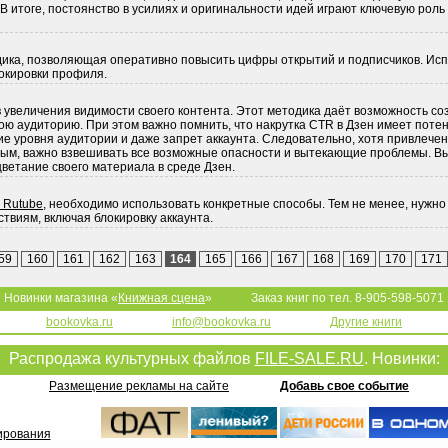
 итоге, постоянство в усилиях и оригинальности идей играют ключевую роль
дика, позволяющая оперативно повысить цифры открытий и подписчиков. Исп
локировки профиля.
 увеличения видимости своего контента. Этот методика даёт возможность со
вою аудиторию. При этом важно помнить, что накрутка CTR в Дзен имеет поте
ие уровня аудитории и даже запрет аккаунта. Следовательно, хотя привлеч
ивым, важно взвешивать все возможные опасности и вытекающие проблемы. 
ветание своего материала в среде Дзен.
 Rutube
, необходимо использовать конкретные способы. Тем не менее, нужно 
ствиям, включая блокировку аккаунта.
59
160
161
162
163
164
165
166
167
168
169
170
171
Новинки магазина «
Книжная сцена
»
Заказ книг по тел. 8-905-598-5071
bookovka.ru
info@bookovka.ru
Другие книги
Распродажа культурных файлов
FILE-SALE.RU
. Новинки:
Размещение рекламы на сайте
Добавь свое событие