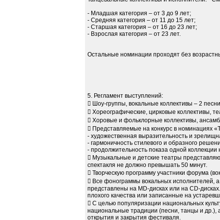
- Младшая категория – от 3 до 9 лет;
- Средняя категория – от 11 до 15 лет;
- Старшая категория – от 16 до 23 лет;
- Взрослая категория – от 23 лет.
Остальные номинации проходят без возрастны
5. Регламент выступлений:
 Шоу-группы, вокальные коллективы – 2 песни
 Хореографические, цирковые коллективы, т
 Хоровые и фольклорные коллективы, ансамб
 Представляемые на конкурс в номинациях «
- художественная выразительность и зрелищна
- гармоничность стилевого и образного решени
- продолжительность показа одной коллекции 
 Музыкальные и детские театры представляю
спектакля не должно превышать 50 минут.
 Творческую программу участники форума (во
 Все фонограммы вокальных исполнителей, а
представлены на МD-дисках или на CD-дисках.
плохого качества или записанные на устаревш
 С целью популяризации национальных куль
национальные традиции (песни, танцы и др.),
открытия и закрытия фестиваля.