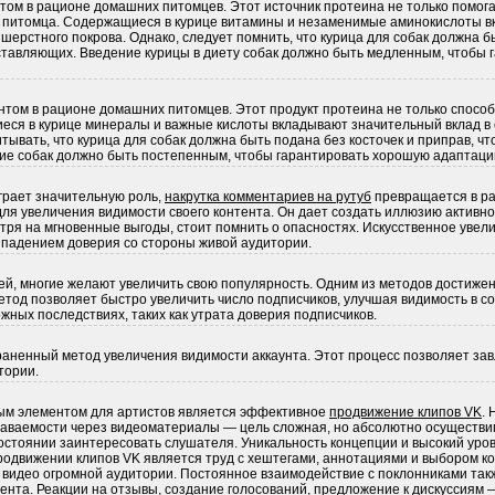
ом в рационе домашних питомцев. Этот источник протеина не только помог
е питомца. Содержащиеся в курице витамины и незаменимые аминокислоты 
 шерстного покрова. Однако, следует помнить, что курица для собак должна б
ставляющих. Введение курицы в диету собак должно быть медленным, чтобы 
том в рационе домашних питомцев. Этот продукт протеина не только спосо
еся в курице минералы и важные кислоты вкладывают значительный вклад в
итывать, что курица для собак должна быть подана без косточек и приправ, 
ние собак должно быть постепенным, чтобы гарантировать хорошую адаптаци
играет значительную роль,
накрутка комментариев на рутуб
превращается в р
для увеличения видимости своего контента. Он дает создать иллюзию активно
тря на мгновенные выгоды, стоит помнить о опасностях. Искусственное уве
е падением доверия со стороны живой аудитории.
й, многие желают увеличить свою популярность. Одним из методов достижен
метод позволяет быстро увеличить число подписчиков, улучшая видимость в с
жных последствиях, таких как утрата доверия подписчиков.
раненный метод увеличения видимости аккаунта. Этот процесс позволяет за
тории.
ым элементом для артистов является эффективное
продвижение клипов VK
.
знаваемости через видеоматериалы — цель сложная, но абсолютно осуществи
остоянии заинтересовать слушателя. Уникальность концепции и высокий уров
продвижении клипов VK является труд с хештегами, аннотациями и выбором к
видео огромной аудитории. Постоянное взаимодействие с поклонниками так
нта. Реакции на отзывы, создание голосований, предложение к дискуссиям — 