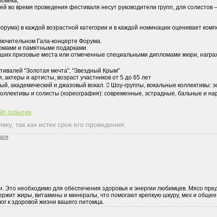
ловека;
тей во время проведения фестиваля несут руководители групп, для солистов 
Форума) в каждой возрастной категории и в каждой номинации оценивает ко
ключительном Гала-концерте Форума.
ломами и памятными подарками.
нявших призовые места или отмеченные специальными дипломами жюри, наг
ивалей "Золотая мечта", "Звездный Крым"
 актеры и артисты, возраст участников от 5 до 65 лет
ый, академический и джазовый вокал.  Шоу-группы, вокальные коллективы: 
коллективы и солисты (хореография): современные, эстрадные, бальные и н
айт события
ку, так как истек срок его проведения.
чати
и. Это необходимо для обеспечения здоровья и энергии любимцев. Мясо пре
ержит жиры, витамины и минералы, что помогают крепкую шкуру, мех и общее
ог к здоровой жизни вашего питомца.