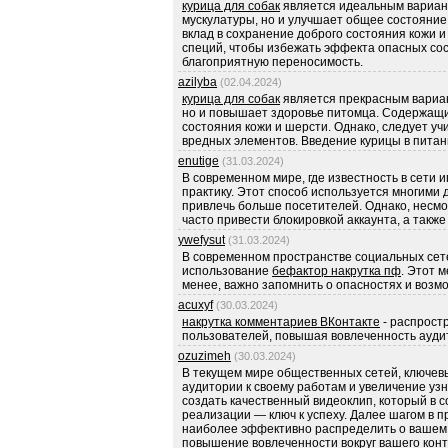
курица для собак
является идеальным вариант
мускулатуры, но и улучшает общее состояни
вклад в сохранение доброго состояния кожи и
специй, чтобы избежать эффекта опасных со
благоприятную переносимость.
azilyba
(02.04.2024)
курица для собак
является прекрасным вариан
но и повышает здоровье питомца. Содержащи
состояния кожи и шерсти. Однако, следует уч
вредных элементов. Введение курицы в пита
enutige
(31.03.2024)
В современном мире, где известность в сети 
практику. Этот способ используется многими 
привлечь больше посетителей. Однако, несмо
часто привести блокировкой аккаунта, а такж
ywefysut
(31.03.2024)
В современном пространстве социальных сете
использование
бефактор накрутка пф
. Этот 
менее, важно запомнить о опасностях и возмо
acuxyf
(30.03.2024)
накрутка комментариев ВКонтакте
- распрост
пользователей, повышая вовлеченность ауди
ozuzimeh
(30.03.2024)
В текущем мире общественных сетей, ключев
аудитории к своему работам и увеличение у
создать качественный видеоклип, который в с
реализации — ключ к успеху. Далее шагом в 
наиболее эффективно распределить о вашем 
повышение вовлеченности вокруг вашего конте