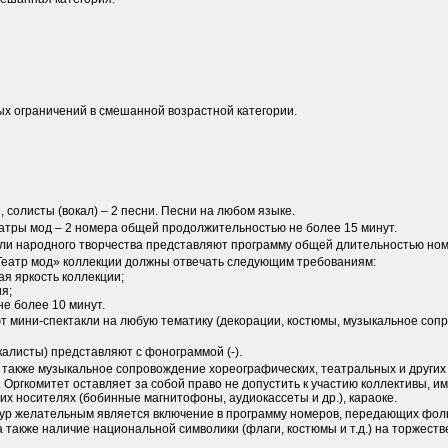
х ограничений в смешанной возрастной категории.
, солисты (вокал) – 2 песни. Песни на любом языке.
еатры мод – 2 номера общей продолжительностью не более 15 минут.
ли народного творчества представляют программу общей длительностью номе
Театр мод» коллекции должны отвечать следующим требованиям:
я яркость коллекции;
я;
не более 10 минут.
т мини-спектакли на любую тематику (декорации, костюмы, музыкальное соп
калисты) представляют с фонограммой (-).
 также музыкальное сопровождение хореографических, театральных и други
 Оргкомитет оставляет за собой право не допустить к участию коллективы,
их носителях (бобинные магнитофоны, аудиокассеты и др.), караоке.
тур желательным является включение в программу номеров, передающих фол
 а также наличие национальной символики (флаги, костюмы и т.д.) на торжес