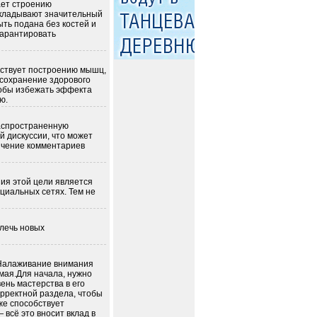
ает строению
вкладывают значительный
ыть подана без костей и
гарантировать
бствует построению мышц,
 сохранение здорового
чтобы избежать эффекта
ю.
аспространенную
й дискуссии, что может
личение комментариев
ия этой цели является
оциальных сетях. Тем не
влечь новых
 Налаживание внимания
мая.Для начала, нужно
ень мастерства в его
орректной раздела, чтобы
же способствует
всё это вносит вклад в