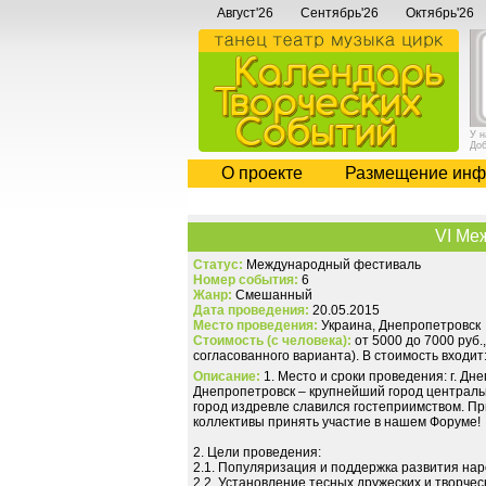
Август'26
Сентябрь'26
Октябрь'26
У 
До
О проекте
Размещение инф
VI Ме
Статус:
Международный фестиваль
Номер события:
6
Жанр:
Смешанный
Дата проведения:
20.05.2015
Место проведения:
Украина, Днепропетровск
Стоимость (с человека):
от 5000 до 7000 руб.
согласованного варианта). В стоимость входит:
Описание:
1. Место и сроки проведения: г. Дн
Днепропетровск – крупнейший город централь
город издревле славился гостеприимством. П
коллективы принять участие в нашем Форуме!
2. Цели проведения:
2.1. Популяризация и поддержка развития нар
2.2. Установление тесных дружеских и творчес