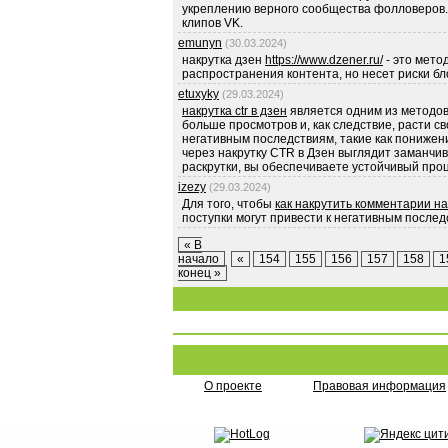
укреплению верного сообщества фолловеров.В
клипов VK.
emunyn
(30.03.2024)
накрутка дзен
https://www.dzener.ru/
- это мето
распространения контента, но несет риски б
etuxyky
(29.03.2024)
накрутка ctr в дзен
является одним из методов
больше просмотров и, как следствие, расти с
негативным последствиям, такие как понижен
через накрутку CTR в Дзен выглядит заманч
раскрутки, вы обеспечиваете устойчивый проц
izezy
(29.03.2024)
Для того, чтобы
как накрутить комментарии на
поступки могут привести к негативным послед
« В
начало
«
154
155
156
157
158
1
конец »
О проекте
Правовая информация