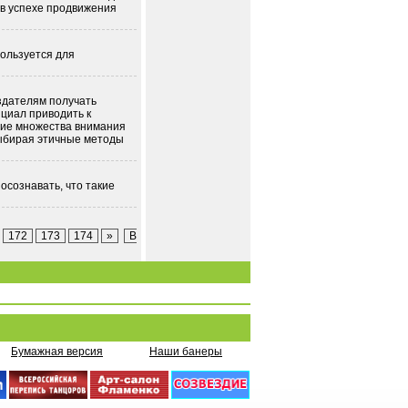
 в успехе продвижения
ользуется для
здателям получать
нциал приводить к
ение множества внимания
Выбирая этичные методы
осознавать, что такие
172
173
174
»
В
Бумажная версия
Наши банеры