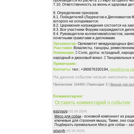
производится из расчета 15 евро за одного че
7.10. Ответственность за жизнь и здоровье де
8. Определение призеров:
8.1. Победителей (Лауреатов и Дипломантов 
которого не оспаривается.
8.2. Церемония награждения состоится на за
8.3. Все участники Форума награждаются дип
8.4. Руководители коллективов/солистов, за
почетными грамотами и дипломами.
Организатор:
Оргкомитет международных фест
Участники:
Вокалисты, танцоры, ремесленники,
Номинации:
 Соло, дуэты: эстрадный, народн
народный и джазовый вокал.  Танцевальные 
Примечание:
Контакты:
тел.: +380676330194,
перейти на с
На данное событие нельзя заполнить заяв
Просмотров: 154405 | Переходов: 5 |
Версия для пе
Комментарии:
Оставить комментарий о событии
esizysog
(02.04.2024)
Мясо для собак
- основной компонент их раци
ключевые для строения мышц. Также, оно сод
Подбирать премиальное Мясо для собак – зал
unucyh
(02.04.2024)