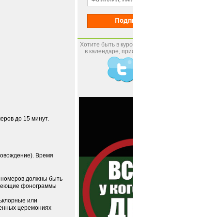
Подписаться
Хотите быть в курсе всех новых событий
в календаре, присоединяйтесь к нам.
ров до 15 минут.
ровождение). Время
х номеров должны быть
 имеющие фонограммы
ьклорные или
твенных церемониях