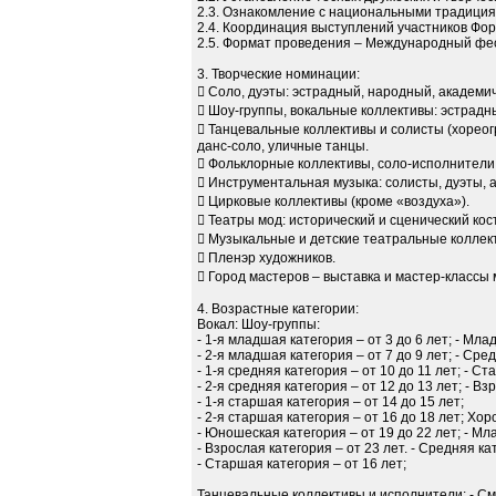
2.3. Ознакомление с национальными традиция
2.4. Координация выступлений участников Фор
2.5. Формат проведения – Международный фе
3. Творческие номинации:
 Соло, дуэты: эстрадный, народный, академи
 Шоу-группы, вокальные коллективы: эстрадн
 Танцевальные коллективы и солисты (хорео
данс-соло, уличные танцы.
 Фольклорные коллективы, соло-исполнители
 Инструментальная музыка: солисты, дуэты, 
 Цирковые коллективы (кроме «воздуха»).
 Театры мод: исторический и сценический кос
 Музыкальные и детские театральные коллек
 Пленэр художников.
 Город мастеров – выставка и мастер-классы 
4. Возрастные категории:
Вокал: Шоу-группы:
- 1-я младшая категория – от 3 до 6 лет; - Мла
- 2-я младшая категория – от 7 до 9 лет; - Сред
- 1-я средняя категория – от 10 до 11 лет; - Ст
- 2-я средняя категория – от 12 до 13 лет; - Вз
- 1-я старшая категория – от 14 до 15 лет;
- 2-я старшая категория – от 16 до 18 лет; Хо
- Юношеская категория – от 19 до 22 лет; - Мл
- Взрослая категория – от 23 лет. - Средняя кат
- Старшая категория – от 16 лет;
Танцевальные коллективы и исполнители: - С