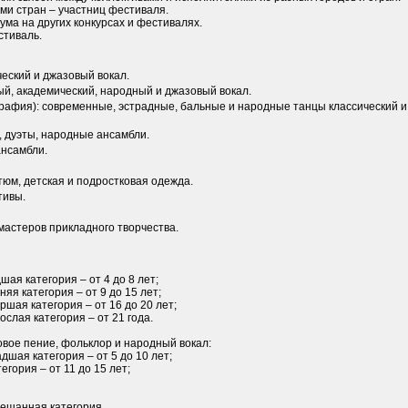
ми стран – участниц фестиваля.
ума на других конкурсах и фестивалях.
стиваль.
ческий и джазовый вокал.
ый, академический, народный и джазовый вокал.
графия): современные, эстрадные, бальные и народные танцы классический и
, дуэты, народные ансамбли.
ансамбли.
тюм, детская и подростковая одежда.
тивы.
мастеров прикладного творчества.
дшая категория – от 4 до 8 лет;
няя категория – от 9 до 15 лет;
аршая категория – от 16 до 20 лет;
рослая категория – от 21 года.
ровое пение, фольклор и народный вокал:
адшая категория – от 5 до 10 лет;
егория – от 11 до 15 лет;
мешанная категория.