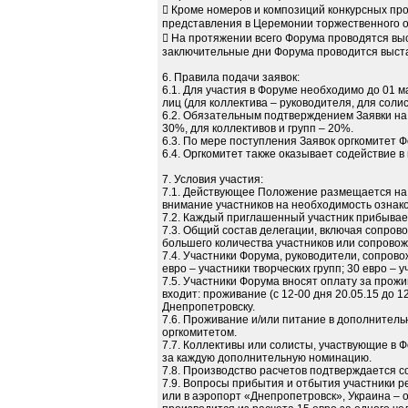
 Кроме номеров и композиций конкурсных пр
представления в Церемонии торжественного о
 На протяжении всего Форума проводятся выс
заключительные дни Форума проводится выста
6. Правила подачи заявок:
6.1. Для участия в Форуме необходимо до 01 
лиц (для коллектива – руководителя, для солис
6.2. Обязательным подтверждением Заявки на 
30%, для коллективов и групп – 20%.
6.3. По мере поступления Заявок оргкомитет
6.4. Оргкомитет также оказывает содействие 
7. Условия участия:
7.1. Действующее Положение размещается на
внимание участников на необходимость озна
7.2. Каждый приглашенный участник прибывае
7.3. Общий состав делегации, включая сопров
большего количества участников или сопровож
7.4. Участники Форума, руководители, сопров
евро – участники творческих групп; 30 евро – у
7.5. Участники Форума вносят оплату за прожи
входит: проживание (с 12-00 дня 20.05.15 до 1
Днепропетровску.
7.6. Проживание и/или питание в дополнитель
оргкомитетом.
7.7. Коллективы или солисты, участвующие в 
за каждую дополнительную номинацию.
7.8. Производство расчетов подтверждается
7.9. Вопросы прибытия и отбытия участники 
или в аэропорт «Днепропетровск», Украина –