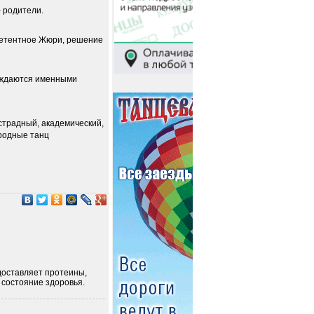
– родители.
мпетентное Жюри, решение
раждаются именными
эстрадный, академический,
ародные танц
доставляет протеины,
 состояние здоровья.