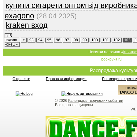
купити сигарети оптом від виробник
exagono
(28.04.2025)
kraken вход
« В
начало
«
93
94
95
96
97
98
99
100
101
102
103
1
конец »
Новинки магазина «
Книжна
bookovka.ru
Распродажа культу
О проекте
Правовая информация
Размещение реклам
© 2026
Календарь творческих событий
Все права защищены
WEB