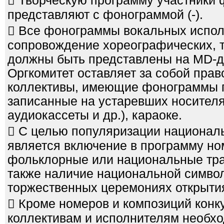
 Творческую программу участники 
представляют с фонограммой (-).
 Все фонограммы вокальных испол
сопровождение хореографических, т
должны быть представлены на МD-д
Оргкомитет оставляет за собой прав
коллективы, имеющие фонограммы п
записанные на устаревших носител
аудиокассеты и др.), караоке.
 С целью популяризации национал
является включение в программу н
фольклорные или национальные трад
также наличие национальной символи
торжественных церемониях открытия
 Кроме номеров и композиций конк
коллективам и исполнителям необх