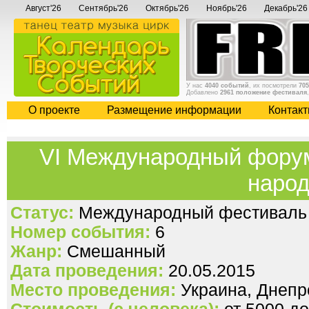
Август'26
Сентябрь'26
Октябрь'26
Ноябрь'26
Декабрь'26
У нас
4040 событий
, их посмотрели
705
Добавлено
2961 положение фестиваля
О проекте
Размещение информации
Контак
VI Международный форум
наро
Статус:
Международный фестиваль
Номер события:
6
Жанр:
Смешанный
Дата проведения:
20.05.2015
Место проведения:
Украина, Днепр