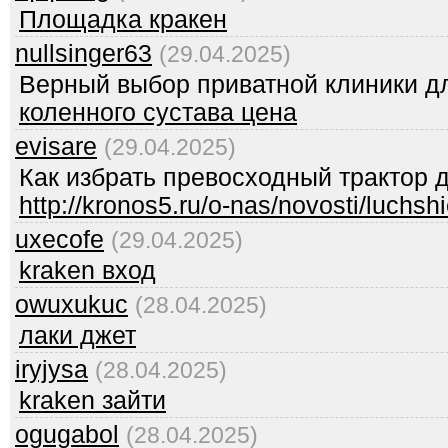
Площадка кракен
nullsinger63
(29.04.2025)
Верный выбор приватной клиники д
коленного сустава цена
evisare
(29.04.2025)
Как избрать превосходный трактор 
http://kronos5.ru/o-nas/novosti/luchshi
uxecofe
(29.04.2025)
kraken вход
owuxukuc
(28.04.2025)
лаки джет
iryjysa
(28.04.2025)
kraken зайти
ogugabol
(28.04.2025)