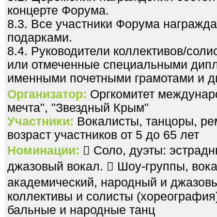
концерте Форума.
8.3. Все участники Форума награж
подарками.
8.4. Руководители коллективов/соли
или отмеченные специальными дип
именными почетными грамотами и 
Организатор:
Оргкомитет междунар
мечта", "Звездный Крым"
Участники:
Вокалисты, танцоры, рем
возраст участников от 5 до 65 лет
Номинации:
 Соло, дуэты: эстрадн
джазовый вокал.  Шоу-группы, вок
академический, народный и джазов
коллективы и солисты (хореография
бальные и народные танц