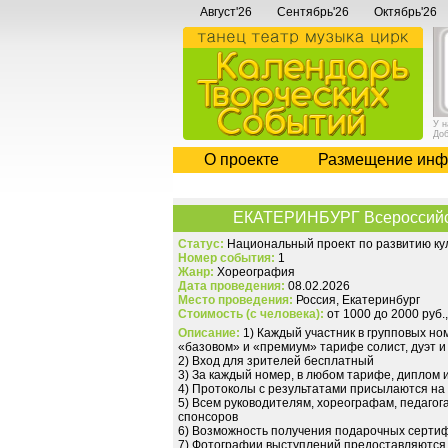
Август'26
Сентябрь'26
Октябрь'26
У 
До
О проекте
Размещение инф
ЕКАТЕРИНБУРГ Всероссийски
Статус:
Национальный проект по развитию кул
Номер события:
1
Жанр:
Хореография
Дата проведения:
08.02.2026
Место проведения:
Россия, Екатеринбург
Стоимость (с человека):
от 1000 до 2000 руб.
Описание:
1) Каждый участник в групповых но
«базовом» и «премиум» тарифе солист, дуэт 
2) Вход для зрителей бесплатный
3) За каждый номер, в любом тарифе, диплом 
4) Протоколы с результатами присылаются на
5) Всем руководителям, хореографам, педагог
спонсоров
6) Возможность получения подарочных сертиф
7) Фотографии выступлений предоставляются 