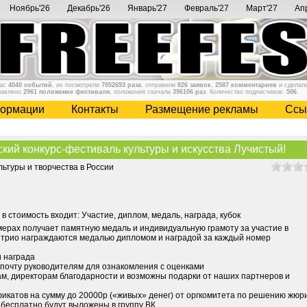
Ноябрь'26
Декабрь'26
Январь'27
Февраль'27
Март'27
Ап
нас
4040 событий
, их посмотрели
7052693 раза
, отправили
826 заявок
,
2587 комментариев
и сделал
бавлено
2961 положение фестиваля
, положения скачали
396106 раз
. Количество подписчиков:
506
.
ормации
Контакты
Размещение рекламы
Cсы
й конкурс-фестиваль культуры и искусства Лучистый!
ьтуры и творчества в России
, в стоимость входит: Участие, диплом, медаль, награда, кубок
мерах получает памятную медаль и индивидуальную грамоту за участие в
и трио награждаются медалью дипломом и наградой за каждый номер
и награда
 почту руководителям для ознакомления с оценками
ам, директорам благодарности и возможны подарки от наших партнеров и
икатов на сумму до 20000р («живых» денег) от оргкомитета по решению жюр
бесплатно будут выложены в группу ВК