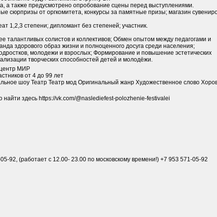
ка, а также предусмотрено опробование сцены перед выступлениями.
ные сюрпризы от оргкомитета, конкурсы за памятные призы; магазин сувенир
т 1,2,3 степени; дипломант без степеней; участник.
е талантливых солистов и коллективов; Обмен опытом между педагогами и
анда здорового образ жизни и полноценного досуга среди населения;
подростков, молодежи и взрослых; Формирование и повышение эстетических
еализации творческих способностей детей и молодёжи.
центр МИР
стников от 4 до 99 лет
льное шоу Театр Театр мод Оригинальный жанр Художественное слово Хоро
йти здесь https://vk.com/@naslediefest-polozhenie-festivalei
-05-92, (работает с 12.00- 23.00 по московскому времени!) +7 953 571-05-92