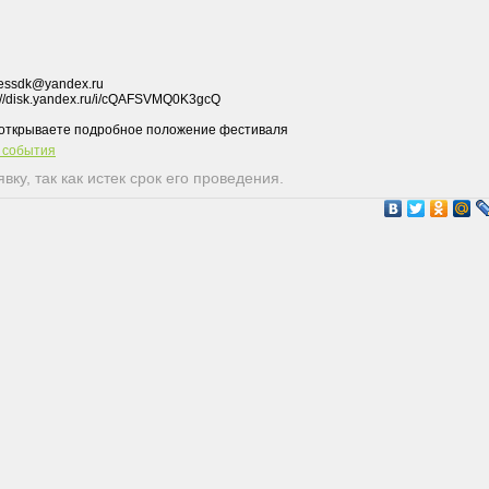
ressdk@yandex.ru
://disk.yandex.ru/i/cQAFSVMQ0K3gcQ
т события
ку, так как истек срок его проведения.