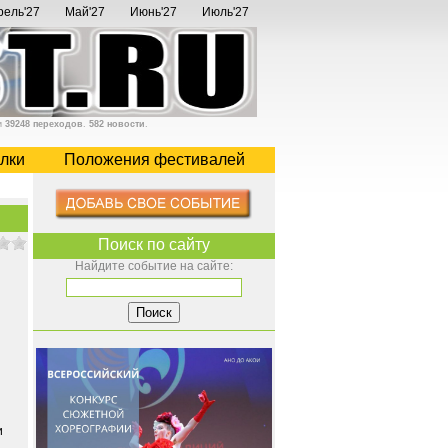
рель'27
Май'27
Июнь'27
Июль'27
и
39248 переходов
.
582 новости
.
лки
Положения фестивалей
Поиск по сайту
Найдите событие на сайте:
и