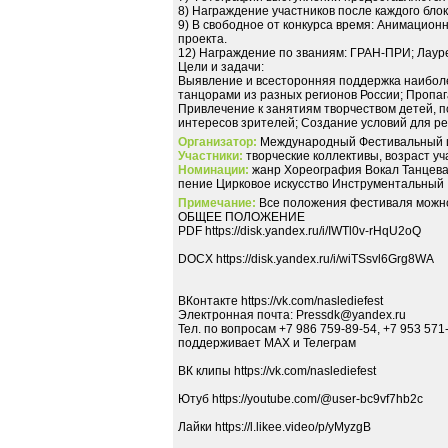
8) Награждение участников после каждого бло
9) В свободное от конкурса время: Анимацион
проекта.
12) Награждение по званиям: ГРАН-ПРИ; Лауреа
Цели и задачи:
Выявление и всесторонняя поддержка наиболе
танцорами из разных регионов России; Пропаг
Привлечение к занятиям творчеством детей, 
интересов зрителей; Создание условий для р
Организатор:
Международный Фестивальный 
Участники:
творческие коллективы, возраст уча
Номинации:
жанр Хореография Вокал Танцева
пение Цирковое искусство Инструментальный
Примечание:
Все положения фестиваля можно на
ОБЩЕЕ ПОЛОЖЕНИЕ
PDF https://disk.yandex.ru/i/IWTl0v-rHqU2oQ
DOCX https://disk.yandex.ru/i/wiTSsvl6Grg8WA
ВКонтакте https://vk.com/naslediefest
Электронная почта: Pressdk@yandex.ru
Тел. по вопросам +7 986 759-89-54, +7 953 571
поддерживает MAX и Телеграм
ВК клипы https://vk.com/naslediefest
Ютуб https://youtube.com/@user-bc9vf7hb2c
Лайки https://l.likee.video/p/yMyzgB