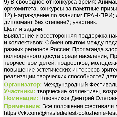
9) В свободное от конкурса время: Аним
оргкомитета, конкурсы за памятные призы
12) Награждение по званиям: ГРАН-ПРИ; Л
дипломант без степеней; участник.
Цели и задачи:
Выявление и всесторонняя поддержка на
и коллективов; Обмен опытом между педа
разных регионов России; Пропаганда здор
полноценного досуга среди населения; П
творчеством детей, подростков, молодеж
повышение эстетических интересов зрите
реализации творческих способностей дет
Организатор:
Международный Фестивал
Участники:
творческие коллективы, возра
Номинации:
Ключников Дмитрий Олегов
Примечание:
Все положения фестиваля 
https://vk.com/@naslediefest-polozhenie-fest