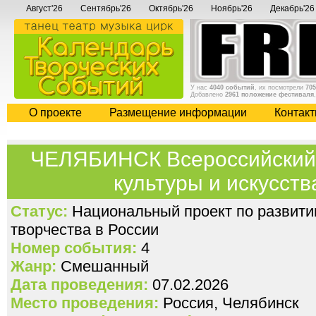
Август'26
Сентябрь'26
Октябрь'26
Ноябрь'26
Декабрь'26
У нас
4040 событий
, их посмотрели
705
Добавлено
2961 положение фестиваля
О проекте
Размещение информации
Контак
ЧЕЛЯБИНСК Всероссийский 
культуры и искусств
Статус:
Национальный проект по развити
творчества в России
Номер события:
4
Жанр:
Смешанный
Дата проведения:
07.02.2026
Место проведения:
Россия, Челябинск