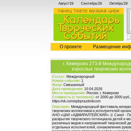
Август'26
Сентябрь'26
Октябрь'26
У 
До
О проекте
Размещение инф
г. Кемерово 273-й Международ
взрослых творческих ко
Статус:
Международный
Номер события:
1
Жанр:
Смешанный
Дата проведения:
10.04.2026
Место проведения:
Россия, г. Кемерово
Стоимость (с человека):
от 2000 до 3000 руб
https://vk.com/spbprazdnikcom
Описание:
Международный фестиваль-конкурс
творческих коллективов и исполнителей орган
АНО «ЦКИ «АДМИРАЛТЕЙСКИЙ»: (г. Санкт - Пет
раскрытия творческого потенциала детей и м
различных видов и направлений творческой д
отдельных исполнителей, ознакомления руков