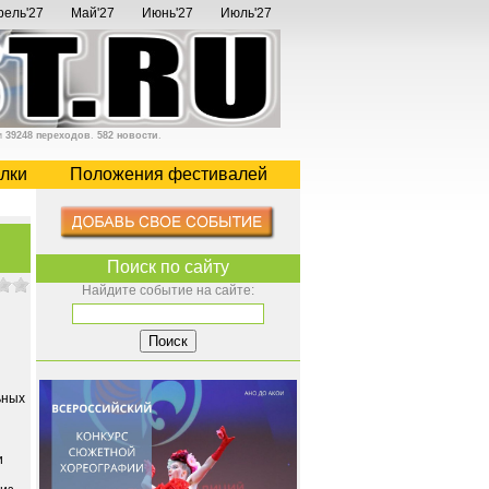
рель'27
Май'27
Июнь'27
Июль'27
и
39248 переходов
.
582 новости
.
лки
Положения фестивалей
Поиск по сайту
Найдите событие на сайте:
ьных
и