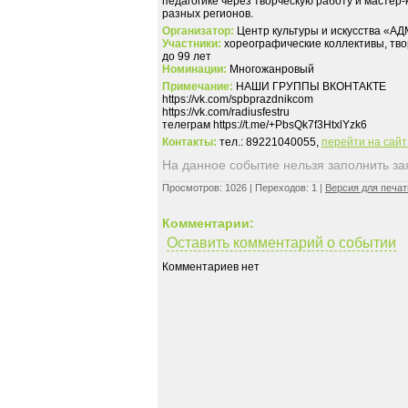
педагогике через творческую работу и мастер-
разных регионов.
Организатор:
Центр культуры и искусства 
Участники:
хореографические коллективы, твор
до 99 лет
Номинации:
Многожанровый
Примечание:
НАШИ ГРУППЫ ВКОНТАКТЕ
https://vk.com/spbprazdnikcom
https://vk.com/radiusfestru
телеграм https://t.me/+PbsQk7f3HtxlYzk6
Контакты:
тел.: 89221040055,
перейти на сай
На данное событие нельзя заполнить заяв
Просмотров: 1026 | Переходов: 1 |
Версия для печат
Комментарии:
Оставить комментарий о событии
Комментариев нет