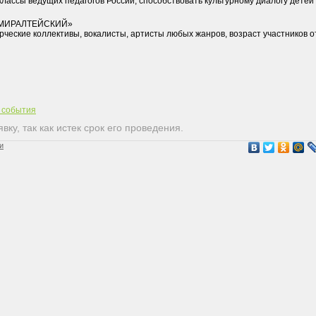
классы ведущих педагогов России, способствовать культурному диалогу детей
«АДМИРАЛТЕЙСКИЙ»
ческие коллективы, вокалисты, артисты любых жанров, возраст участников о
т события
ку, так как истек срок его проведения.
и