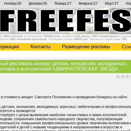
Ноябрь'26
Декабрь'26
Январь'27
Февраль'27
Март'27
Ап
нас
4040 событий
, их посмотрели
7051864 раза
, отправили
826 заявок
,
2587 комментариев
и сделал
бавлено
2961 положение фестиваля
, положения скачали
396091 раз
. Количество подписчиков:
506
.
ормации
Контакты
Размещение рекламы
Cсы
ный фестиваль-конкурс детских, юношеских, молодежных,
ллективов и исполнителей АДМИРАЛТЕЙСКАЯ ЗВЕЗДА
., в стоимость входит: Смотрите Положение о проведении Конкурса на сайте
 детских, юношеских, молодежных, взрослых, любительских и профессионал
изуется и проводится
ербург) с целью выявления наиболее талантливых и ярких исполнителей,
олодежи, сохранения самобытного народного творчества, популяризации
еятельности, повышения профессионального уровня творческих коллективов 
одителей и детей с новыми тенденциями и направлениями в искусстве и