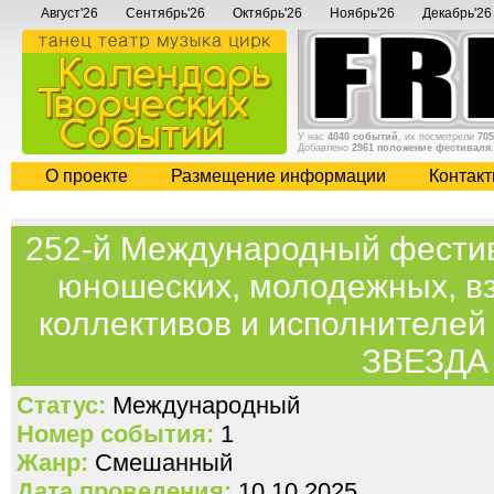
Август'26
Сентябрь'26
Октябрь'26
Ноябрь'26
Декабрь'26
У нас
4040 событий
, их посмотрели
705
Добавлено
2961 положение фестиваля
О проекте
Размещение информации
Контак
252-й Международный фестив
юношеских, молодежных, в
коллективов и исполнител
ЗВЕЗДА
Статус:
Международный
Номер события:
1
Жанр:
Смешанный
Дата проведения:
10.10.2025