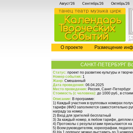
Август'26
Сентябрь'26
Октябрь'26
У 
До
О проекте
Размещение инф
САНКТ-ПЕТЕРБУРГ Вс
Статус:
проект по развитию культуры и творч
Номер события:
1
Жанр:
Смешанный
Дата проведения:
06.04.2025
Место проведения:
Россия, Санкт-Петербург
Стоимость (с человека):
до 1000 руб., в стои
Описание:
В программе:
1) Каждый участник в групповых номерах пол
тарифе (ФИО заполняется самостоятельно рук
награду за номер
2) Вход для зрителей бесплатный
3) За каждый номер, в любом тарифе, диплом 
4) Протоколы с результатами присылаются на
5) Всем руководителям, хореографам, педагог
6) На 1 оргвзнос можно выставить до 3 номер