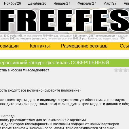
Ноябрь'26
Декабрь'26
Январь'27
Февраль'27
Март'27
Ап
нас
4040 событий
, их посмотрели
7054070 раз
, отправили
826 заявок
,
2587 комментариев
и сделали
бавлено
2961 положение фестиваля
, положения скачали
396117 раз
. Количество подписчиков:
506
.
ормации
Контакты
Размещение рекламы
Cсы
ероссийский конкурс-фестиваль СОВЕРШЕННЫЙ
ества в России #НаследиеФест
мость входит: все включено (смотрите положение)
учает памятную медаль и индивидуальную грамоту в «базовом» и «премиум»
оводителем или представителем) солист, дуэт и трио медаль и диплом и об
и награда
 почту руководителям для ознакомления с оценками
ам, директорам благодарности и возможны подарки от наших партнеров
ов кроме тарифа «Эконом» (соло, дуэты, трио оплачиваются отдельно)