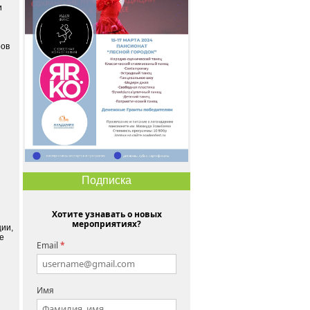
и
ров
Подписка
Хотите узнавать о новых
мероприятиях?
ции,
е
Email
*
Имя