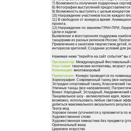
7) Возможность получения подарочных сертиф
8) Фотографии выступлений предоставляются 
9) Возможность выступить с целым концертом
10) Награждение участников после каждого бл
11) В свободное от конкурса время: Анимацио
проекта.
12) Награждение по званиям ГРАН-ПРИ; Лауреа
Цели и задачи:
Выявление и всесторонняя поддержка наиболе
танцорами из разных регионов России; Пропаг
Привлечение к занятиям творчеством детей, 
интересов зрителей; Создание условий для р
Нажимая ниже "перейти на сайт события" вы 
Организатор:
Международный Фестивальный 
Участники:
творческие коллективы, возраст уча
Номинации:
многожанровый
Примечание:
Конкурс проводится по номинац
Хореография: Современный танец (все направ
Эстрадно-спортивный танец; Классический тан
Уличные танцы (все направления); Патриотич
Вокал: Народный; Эстрадный; Академический в
Танцевальное шоу - великолепная идея, яркое
возможно, использовать любые световые эффе
добиться максимального визуального результа
Театр мод
Хоровое пение (уточняется у оргкомитета по 
Художественное слово
Художественная гимнастика без предмета (уто
Оригинальный жанр
Цирковое искусство