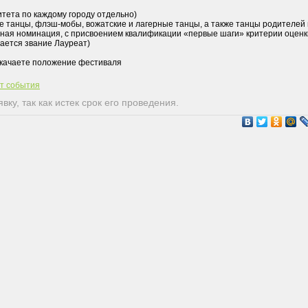
тета по каждому городу отдельно)
 танцы, флэш-мобы, вожатские и лагерные танцы, а также танцы родителей 
ьная номинация, с присвоением квалификации «первые шаги» критерии оценк
ается звание Лауреат)
скачаете положение фестиваля
йт события
ку, так как истек срок его проведения.