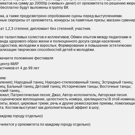
икатов на сумму до 20000р («живых» денег) от оргкомитета по решению жюр
бесплатно будут выложены в группу ВК
ока, а также предусмотрено опробование сцены перед выступлениями.
нные сюрпризы от оргкомитета, конкурсы за памятные призы; магазин сувени
т 1,2,3 степени; дипломант без степеней; участник.
е талантливых солистов и коллективов; Обмен опытом между педагогами и
анда здорового образ жизни и полноценного досуга среди населения;
подростков, молодежи и взрослых; Формирование и повышение эстетических
еализации творческих способностей детей и молодёжи.
скачаете положение фестиваля
центр МИР
стников от 4 до 99 лет
иям:
ления); Народный танец; Народно-стилизованный танец; Эстрадный танец;
ец; Бальный танец; Детский танец; Исторические танцы; Восточные танцы;
еский танец…
окал; Патриотическая песня; Джаз; Автор-исполнитель; Авторская песня.
 сценическое воплощение, целостность номера, зрелищность! В этой номина
кты, вокал, цирковые трюки, речь и другие режиссерские приемы, помогающи
та. Костюм выступает как дополнительный эффект в шоу;
каждому городу отдельно)
чняется у оргкомитета по каждому городу отдельно)