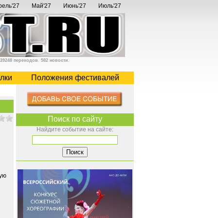
рель'27
Май'27
Июнь'27
Июль'27
39248 переходов
.
582 новости
.
лки
Положения фестивалей
Поиск по сайту
Найдите событие на сайте:
жую